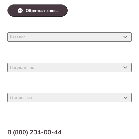
Обратная связь
Каталог
Товары для кошек
Товары для собак
Покупателям
Ветеринарные препараты
Акции
Товары для грызунов
Новости
Товары для птиц
О компании
Статьи
Товары для рыб и рептилий
Магазины
Доставка
Бонусная программа
Самовывоз
8 (800) 234-00-44
Благотворительный фонд