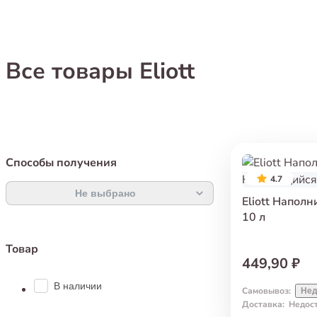
Все товары Eliott
Способы получения
4.7
Не выбрано
Eliott Напол
10 л
Товар
449,90 ₽
В наличии
Самовывоз
:
Нед
Доставка
:
Недос