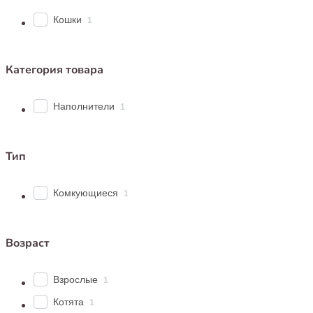
Кошки
1
Категория товара
Наполнители
1
Тип
Комкующиеся
1
Возраст
Взрослые
1
Котята
1