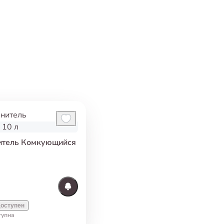
нитель Комкующийся
оступен
тупна