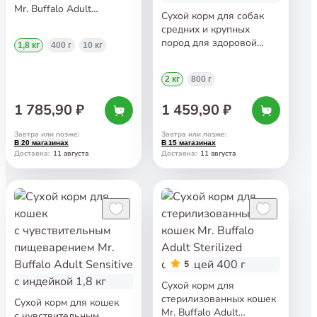
Mr. Buffalo Adult
Сухой корм для собак
Sterilized с курицей 1,8 кг
средних и крупных
пород для здоровой
1,8 кг
400 г
10 кг
кожи Mr. Buffalo Adult
M/L Hair&Skin с лососем
2 кг
800 г
2 кг
1 785,90 ₽
1 459,90 ₽
Завтра или позже
:
Завтра или позже
:
В 20 магазинах
В 15 магазинах
11 августа
11 августа
Доставка
:
Доставка
:
5
Сухой корм для
стерилизованных кошек
Сухой корм для кошек
Mr. Buffalo Adult
с чувствительным