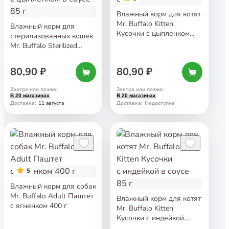
Влажный корм для котят
Mr. Buffalo Kitten
Влажный корм для
Кусочки с цыпленком
стерилизованных кошек
в соусе 85 г
Mr. Buffalo Sterilized
Кусочки с цыпленком
в соусе 85 г
80,90 ₽
80,90 ₽
Завтра или позже
:
Завтра или позже
:
В 20 магазинах
В 20 магазинах
11 августа
Доставка
:
Доставка
:
Недоступна
5
Влажный корм для собак
Mr. Buffalo Adult Паштет
Влажный корм для котят
с ягненком 400 г
Mr. Buffalo Kitten
Кусочки с индейкой
в соусе 85 г