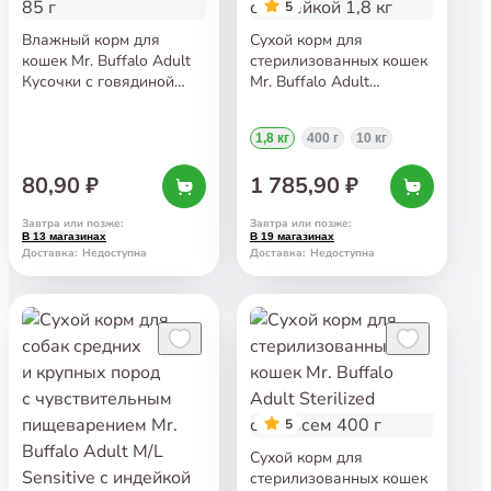
5
Влажный корм для
Сухой корм для
кошек Mr. Buffalo Adult
стерилизованных кошек
Кусочки с говядиной
Mr. Buffalo Adult
в соусе 85 г
Sterilized с индейкой
1,8 кг
1,8 кг
400 г
10 кг
80,90 ₽
1 785,90 ₽
Завтра или позже
:
Завтра или позже
:
В 13 магазинах
В 19 магазинах
Доставка
:
Недоступна
Доставка
:
Недоступна
5
Сухой корм для
стерилизованных кошек