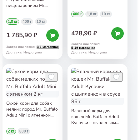
Sterilized с курицей 400 г
пищеварением Mr.
Buffalo Adult Sensitive
400 г
1,8 кг
10 кг
с индейкой 1,8 кг
1,8 кг
400 г
10 кг
428,90 ₽
1 785,90 ₽
Завтра или позже
:
Завтра или позже
:
В 3 магазинах
В 19 магазинах
Доставка
:
Недоступна
Доставка
:
Недоступна
Сухой корм для собак
мелких пород Mr. Buffalo
Влажный корм для
Adult Mini с ягненком
кошек Mr. Buffalo Adult
2 кг
Кусочки с цыпленком
в соусе 85 г
2 кг
800 г