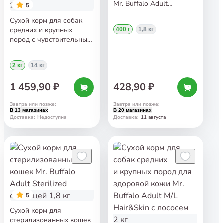
Mr. Buffalo Adult
5
Sterilized с лососем 400 г
Сухой корм для собак
средних и крупных
400 г
1,8 кг
пород с чувствительным
пищеварением Mr.
Buffalo Adult M/L
2 кг
14 кг
Sensitive с индейкой 2 кг
1 459,90 ₽
428,90 ₽
Завтра или позже
:
Завтра или позже
:
В 13 магазинах
В 20 магазинах
11 августа
Доставка
:
Недоступна
Доставка
:
5
Сухой корм для
стерилизованных кошек