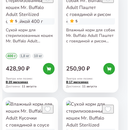
5
5
Сухой корм для
Влажный корм для собак
стерилизованных кошек
Mr. Buffalo Adult Паштет
Mr. Buffalo Adult
с говядиной и рисом
Sterilized с индейкой
400 г
400 г
400 г
1,8 кг
10 кг
428,90 ₽
250,90 ₽
Завтра или позже
:
Завтра или позже
:
В 20 магазинах
В 17 магазинах
11 августа
11 августа
Доставка
:
Доставка
: