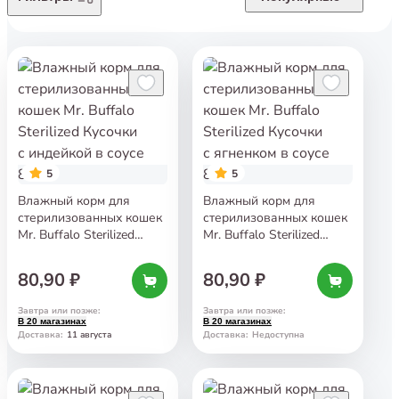
5
5
Влажный корм для
Влажный корм для
стерилизованных кошек
стерилизованных кошек
Mr. Buffalo Sterilized
Mr. Buffalo Sterilized
Кусочки с индейкой
Кусочки с ягненком
в соусе 85 г
в соусе 85 г
80,90 ₽
80,90 ₽
Завтра или позже
:
Завтра или позже
:
В 20 магазинах
В 20 магазинах
11 августа
Доставка
:
Доставка
:
Недоступна