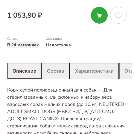
1 053,90 ₽
Сегодня
Доставка
Недоступна
В 24 магазинах
Описание
Состав
Характеристики
От
Корм сухой полнорационный для собак — Для
стерилизованных или склонных к набору веса
взрослых собак мелких пород (до 10 кг) NEUTERED
ADULT SMALL DOGS (НЬЮТРИД ЭДАЛТ СМОЛ
ДОГЗ) ROYAL CANIN®. После кастрации/
стерилизации собаки мелких пород из-за снижения
активности могут быть склонны к набору веса