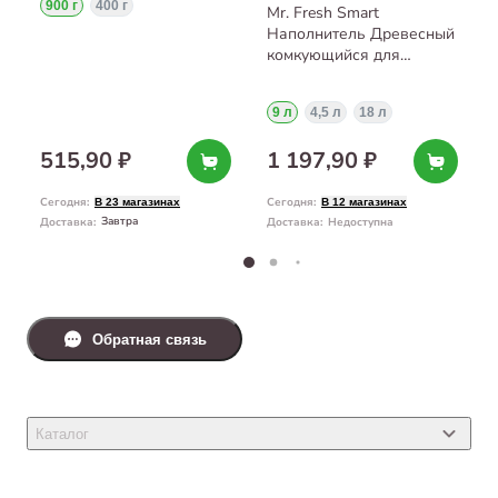
900 г
400 г
Mr. Fresh Smart
Наполнитель Древесный
комкующийся для
короткошерстных кошек
9 л
9 л
4,5 л
18 л
515,90 ₽
1 197,90 ₽
Сегодня
:
Сегодня
:
В 23 магазинах
В 12 магазинах
Завтра
Доставка
:
Доставка
:
Недоступна
Обратная связь
Каталог
Товары для кошек