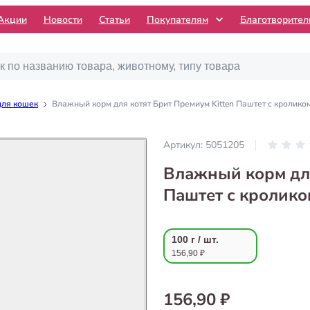
Акции
Новости
Статьи
Покупателям
Благотворите
для кошек
Влажный корм для котят Брит Премиум Kitten Паштет с кроликом
Артикул:
5051205
Влажный корм для
Паштет с кролико
100 г / шт.
156,90 ₽
156,90 ₽