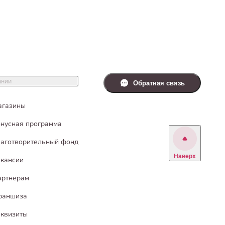
ании
Обратная связь
агазины
нусная программа
аготворительный фонд
Наверх
кансии
артнерам
раншиза
квизиты