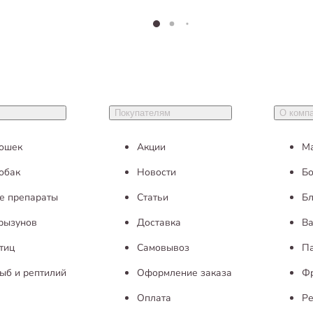
Покупателям
О комп
кошек
Акции
М
обак
Новости
Бо
е препараты
Статьи
Бл
грызунов
Доставка
Ва
тиц
Самовывоз
П
ыб и рептилий
Оформление заказа
Ф
Оплата
Ре