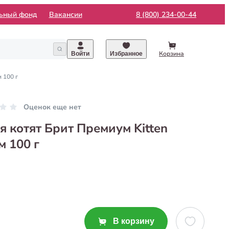
льный фонд
Вакансии
8 (800) 234-00-44
Корзина
Войти
Избранное
 100 г
Оценок еще нет
 котят Брит Премиум Kitten
м 100 г
В корзину