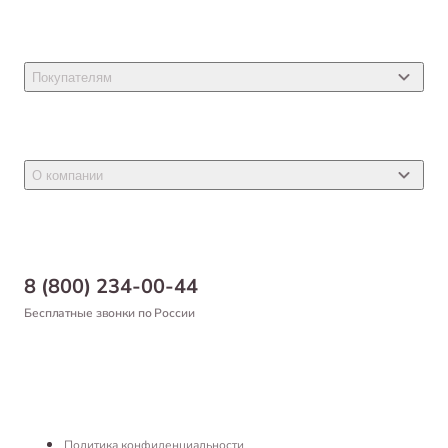
Товары для кошек
Товары для собак
Покупателям
Ветеринарные препараты
Акции
Товары для грызунов
Новости
Товары для птиц
О компании
Статьи
Товары для рыб и рептилий
Магазины
Доставка
Бонусная программа
Самовывоз
8 (800) 234-00-44
Благотворительный фонд
Оформление заказа
Бесплатные звонки по России
Вакансии
Оплата
Партнерам
Возврат товара
Франшиза
Реквизиты
Политика конфиденциальности