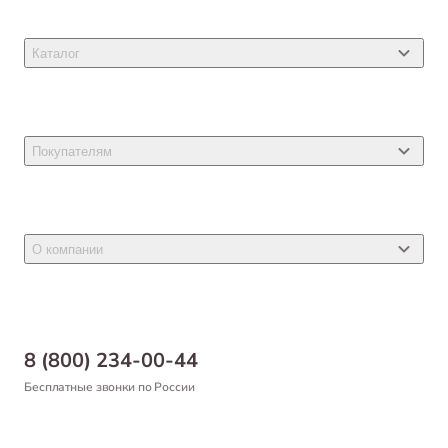
Каталог
Товары для кошек
Товары для собак
Покупателям
Ветеринарные препараты
Акции
Товары для грызунов
Новости
Товары для птиц
О компании
Статьи
Товары для рыб и рептилий
Магазины
Доставка
Бонусная программа
Самовывоз
8 (800) 234-00-44
Благотворительный фонд
Оформление заказа
Бесплатные звонки по России
Вакансии
Оплата
Партнерам