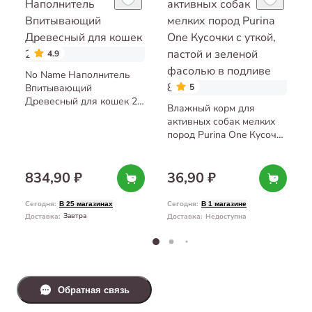
4.9
No Name Наполнитель
Впитывающий
5
Древесный для кошек 25
Влажный корм для
л
активных собак мелких
пород Purina One Кусочки
с уткой, пастой и зеленой
фасолью в подливе 85 г
834,90 ₽
36,90 ₽
Сегодня
:
Сегодня
:
В 25 магазинах
В 1 магазине
Завтра
Доставка
:
Доставка
:
Недоступна
Обратная связь