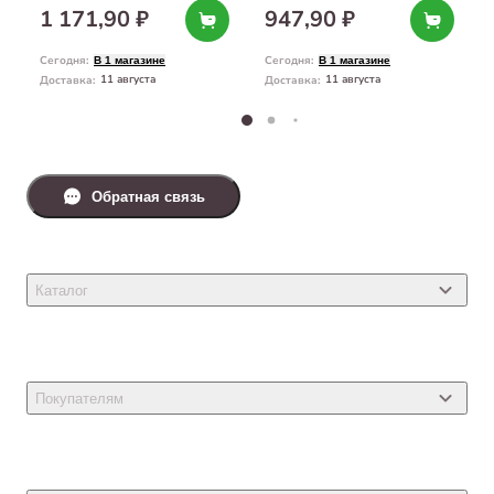
1 171,90 ₽
947,90 ₽
Сегодня
:
Сегодня
:
В 1 магазине
В 1 магазине
11 августа
11 августа
Доставка
:
Доставка
:
Обратная связь
Каталог
Товары для кошек
Товары для собак
Покупателям
Ветеринарные препараты
Акции
Товары для грызунов