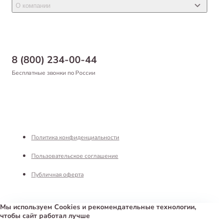
Новости
Товары для птиц
О компании
Статьи
Товары для рыб и рептилий
Магазины
Доставка
Бонусная программа
Самовывоз
8 (800) 234-00-44
Благотворительный фонд
Оформление заказа
Бесплатные звонки по России
Вакансии
Оплата
Партнерам
Возврат товара
Франшиза
Реквизиты
Политика конфиденциальности
Пользовательское соглашение
Публичная оферта
Мы используем Cookies и рекомендательные технологии,
чтобы сайт работал лучше
Интернет-магазин «Белый Кролик»
©
2026