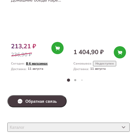
Домашние обеды Каре
ягнёнка с печенью
и овощами 240 г
213,21 ₽
1 404,90 ₽
236,90 ₽
Сегодня
:
Самовывоз
:
В 6 магазинах
Недоступен
11 августа
11 августа
Доставка
:
Доставка
:
Обратная связь
Каталог