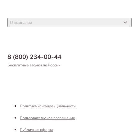
Ветеринарные препараты
Акции
Товары для грызунов
Новости
Товары для птиц
О компании
Статьи
Товары для рыб и рептилий
Магазины
Доставка
Бонусная программа
Самовывоз
8 (800) 234-00-44
Благотворительный фонд
Оформление заказа
Бесплатные звонки по России
Вакансии
Оплата
Партнерам
Возврат товара
Франшиза
Реквизиты
Политика конфиденциальности
Пользовательское соглашение
Публичная оферта