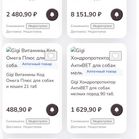
недостаточности у собак
недостаточности у собак
30 таб
100 таб
2 480,90 ₽
8 151,90 ₽
Самовывоз
:
Самовывоз
:
Недоступен
Недоступен
Доставка
:
Недоступна
Доставка
:
Недоступна
Аптечный товар
Аптечный товар
Gigi Витамины Код
Омега Плюс для собак
Gigi Хондропротектор
и кошек 21 таб
АктиВЕТ для собак
мелких пород 90 таб.
488,90 ₽
1 629,90 ₽
Самовывоз
:
Самовывоз
:
Недоступен
Недоступен
Доставка
:
Недоступна
Доставка
:
Недоступна