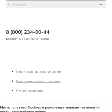
Новости
Товары для птиц
О компании
Статьи
Товары для рыб и рептилий
Магазины
Доставка
Бонусная программа
Самовывоз
8 (800) 234-00-44
Благотворительный фонд
Оформление заказа
Бесплатные звонки по России
Вакансии
Оплата
Партнерам
Возврат товара
Франшиза
Реквизиты
Политика конфиденциальности
Пользовательское соглашение
Публичная оферта
Мы используем Cookies и рекомендательные технологии,
чтобы сайт работал лучше