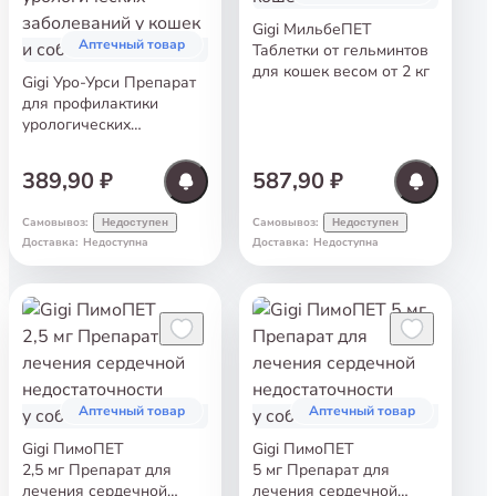
Gigi МильбеПЕТ
Аптечный товар
Таблетки от гельминтов
для кошек весом от 2 кг
Gigi Уро-Урси Препарат
для профилактики
урологических
заболеваний у кошек
и собак 14 капс.
389,90 ₽
587,90 ₽
Самовывоз
:
Самовывоз
:
Недоступен
Недоступен
Доставка
:
Недоступна
Доставка
:
Недоступна
Аптечный товар
Аптечный товар
Gigi ПимоПЕТ
Gigi ПимоПЕТ
2,5 мг Препарат для
5 мг Препарат для
лечения сердечной
лечения сердечной