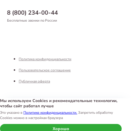
Бонусная программа
Самовывоз
8 (800) 234-00-44
Благотворительный фонд
Оформление заказа
Бесплатные звонки по России
Вакансии
Оплата
Партнерам
Возврат товара
Франшиза
Реквизиты
Политика конфиденциальности
Пользовательское соглашение
Публичная оферта
Мы используем Cookies и рекомендательные технологии,
чтобы сайт работал лучше
Интернет-магазин «Белый Кролик»
©
2026
Это указано в
Политике конфиденциальности.
Запретить обработку
Cookies можно в настройках браузера
Хорошо