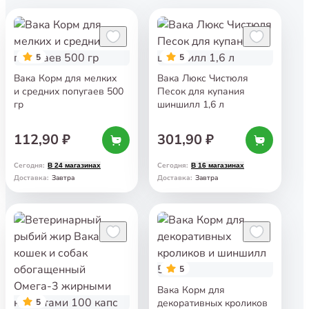
5
5
Вака Корм для мелких
Вака Люкс Чистюля
и средних попугаев 500
Песок для купания
гр
шиншилл 1,6 л
112,90 ₽
301,90 ₽
Сегодня
:
Сегодня
:
В 24 магазинах
В 16 магазинах
Завтра
Завтра
Доставка
:
Доставка
:
5
Вака Корм для
5
декоративных кроликов