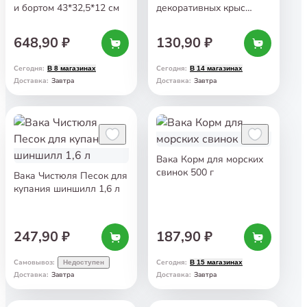
и бортом 43*32,5*12 см
декоративных крыс
и мышей 200 г
648,90 ₽
130,90 ₽
Сегодня
:
Сегодня
:
В 8 магазинах
В 14 магазинах
Завтра
Завтра
Доставка
:
Доставка
:
Вака Корм для морских
свинок 500 г
Вака Чистюля Песок для
купания шиншилл 1,6 л
247,90 ₽
187,90 ₽
Самовывоз
:
Сегодня
:
Недоступен
В 15 магазинах
Завтра
Завтра
Доставка
:
Доставка
: