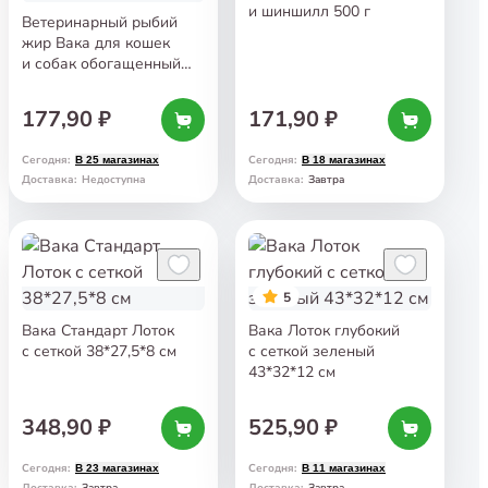
и шиншилл 500 г
Ветеринарный рыбий
жир Вака для кошек
и собак обогащенный
Омега-3 жирными
кислотами 100 капс
177,90 ₽
171,90 ₽
Сегодня
:
Сегодня
:
В 25 магазинах
В 18 магазинах
Завтра
Доставка
:
Недоступна
Доставка
:
5
Вака Стандарт Лоток
Вака Лоток глубокий
с сеткой 38*27,5*8 см
с сеткой зеленый
43*32*12 см
348,90 ₽
525,90 ₽
Сегодня
:
Сегодня
:
В 23 магазинах
В 11 магазинах
Завтра
Завтра