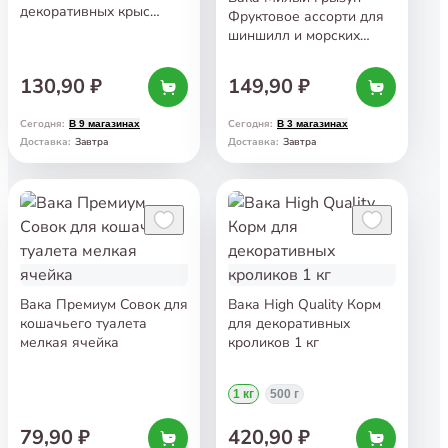
декоративных крыс
Фруктовое ассорти для
и мышей 200 г
шиншилл и морских
свинок 200 г
130,90 ₽
149,90 ₽
Сегодня
:
Сегодня
:
В 9 магазинах
В 3 магазинах
Завтра
Завтра
Доставка
:
Доставка
:
Вака Премиум Совок для
Вака High Quality Корм
кошачьего туалета
для декоративных
мелкая ячейка
кроликов 1 кг
1 кг
500 г
79,90 ₽
420,90 ₽