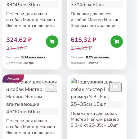
Пеленки для кошек
Пеленки для кошек
и собак Мистер Напкин
и собак Мистер Напкин
Эконом впитывающие
Эконом впитывающие
33*45см 30шт
33*45см 60шт
324,62 ₽
615,32 ₽
381,90 ₽
723,90 ₽
Сегодня
:
Сегодня
:
В 24 магазинах
В 25 магазинах
Завтра
Завтра
Доставка
:
Доставка
:
Акция
Подгузники для собак
Мистер Напкин размер
Пеленки для кошек
S 3−6 кг, 25−35см 10шт
и собак Мистер Напкин
Эконом впитывающие
45*60см 60шт