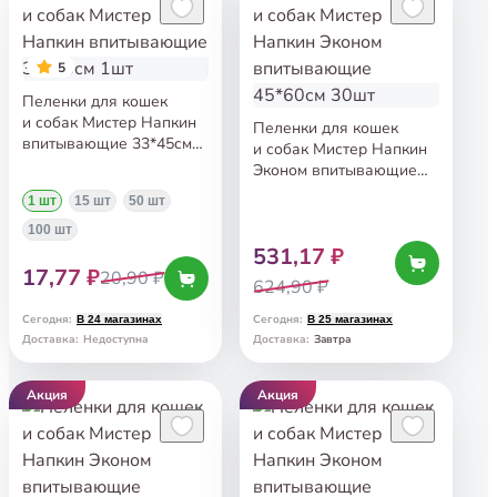
5
Пеленки для кошек
и собак Мистер Напкин
Пеленки для кошек
впитывающие 33*45см
и собак Мистер Напкин
1шт
Эконом впитывающие
45*60см 30шт
1 шт
15 шт
50 шт
100 шт
531,17 ₽
17,77 ₽
20,90 ₽
624,90 ₽
Сегодня
:
Сегодня
:
В 24 магазинах
В 25 магазинах
Завтра
Доставка
:
Недоступна
Доставка
:
Акция
Акция