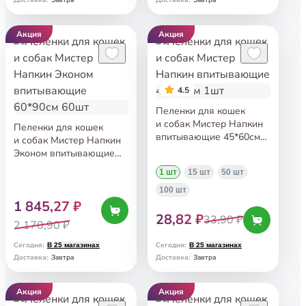
Доставка
:
Доставка
:
Акция
Акция
4.5
Пеленки для кошек
и собак Мистер Напкин
Пеленки для кошек
впитывающие 45*60см
и собак Мистер Напкин
1шт
Эконом впитывающие
60*90см 60шт
1 шт
15 шт
50 шт
100 шт
1 845,27 ₽
28,82 ₽
33,90 ₽
2 170,90 ₽
Сегодня
:
Сегодня
:
В 25 магазинах
В 25 магазинах
Завтра
Завтра
Доставка
:
Доставка
:
Акция
Акция