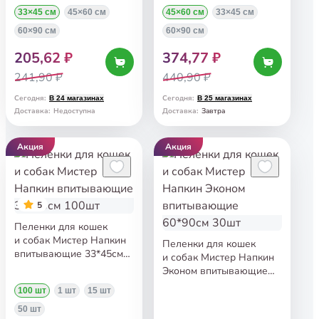
15шт
15шт
33×45 см
45×60 см
45×60 см
33×45 см
60×90 см
60×90 см
205,62 ₽
374,77 ₽
241,90 ₽
440,90 ₽
Сегодня
:
Сегодня
:
В 24 магазинах
В 25 магазинах
Завтра
Доставка
:
Недоступна
Доставка
:
Акция
Акция
5
Пеленки для кошек
и собак Мистер Напкин
Пеленки для кошек
впитывающие 33*45см
и собак Мистер Напкин
100шт
Эконом впитывающие
60*90см 30шт
100 шт
1 шт
15 шт
50 шт