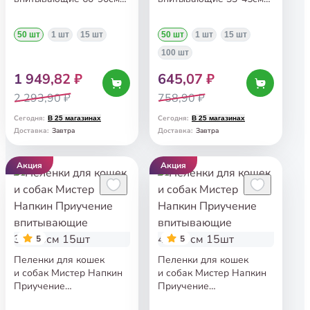
50шт
50шт
50 шт
1 шт
15 шт
50 шт
1 шт
15 шт
100 шт
1 949,82 ₽
645,07 ₽
2 293,90 ₽
758,90 ₽
Сегодня
:
Сегодня
:
В 25 магазинах
В 25 магазинах
Завтра
Завтра
Доставка
:
Доставка
:
Акция
Акция
5
5
Пеленки для кошек
Пеленки для кошек
и собак Мистер Напкин
и собак Мистер Напкин
Приучение
Приучение
впитывающие 33*45см
впитывающие 45*60см