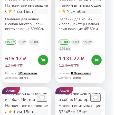
5
5
Пеленки для кошек
Пеленки для кошек
и собак Мистер Напкин
и собак Мистер Напкин
впитывающие 60*90см
впитывающие 45*60см
15шт
50шт
15 шт
1 шт
50 шт
50 шт
1 шт
15 шт
100 шт
616,17 ₽
1 131,27 ₽
724,90 ₽
1 330,90 ₽
Сегодня
:
Сегодня
:
В 25 магазинах
В 25 магазинах
Завтра
Завтра
Доставка
:
Доставка
:
Акция
Акция
5