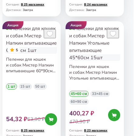
Сегодня
:
Сегодня
:
В 25 магазинах
В 24 магазинах
Завтра
Завтра
Доставка
:
Доставка
:
Акция
Акция
5
Пеленки для кошек
и собак Мистер Напкин
Пеленки для кошек
впитывающие 60*90см
и собак Мистер Напкин
1шт
Угольные впитывающие
45*60см 15шт
1 шт
15 шт
50 шт
45×60 см
33×45 см
60×90 см
400,27 ₽
54,32 ₽
63,90 ₽
470,90 ₽
Сегодня
:
Сегодня
:
В 25 магазинах
В 23 магазинах
Завтра
Завтра