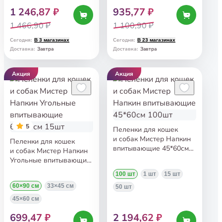
1 246,87 ₽
935,77 ₽
1 466,90 ₽
1 100,90 ₽
Сегодня
:
Сегодня
:
В 3 магазинах
В 23 магазинах
Завтра
Завтра
Доставка
:
Доставка
:
Акция
Акция
5
Пеленки для кошек
и собак Мистер Напкин
Пеленки для кошек
впитывающие 45*60см
и собак Мистер Напкин
100шт
Угольные впитывающие
60*90см 15шт
100 шт
1 шт
15 шт
60×90 см
33×45 см
50 шт
45×60 см
699,47 ₽
2 194,62 ₽