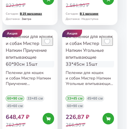
822,90 ₽
2 581,90 ₽
Сегодня
:
Сегодня
:
В 25 магазинах
В 1 магазине
Завтра
Доставка
:
Доставка
:
Недоступна
Акция
Акция
Пеленки для кошек
Пеленки для кошек
и собак Мистер Напкин
и собак Мистер Напкин
Приучение
Угольные впитывающие
впитывающие 60*90см
33*45см 15шт
15шт
60×90 см
33×45 см
33×45 см
45×60 см
45×60 см
60×90 см
648,47 ₽
226,87 ₽
762,90 ₽
266,90 ₽