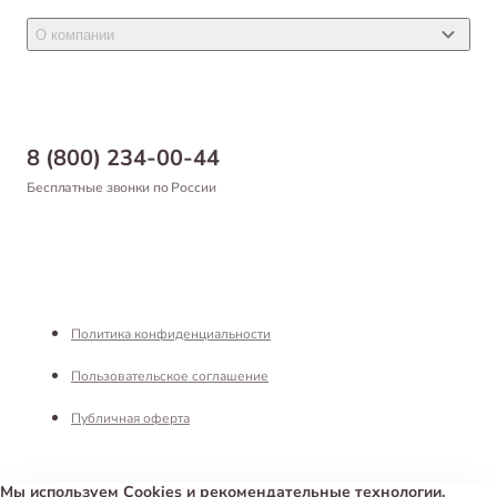
Новости
Товары для птиц
О компании
Статьи
Товары для рыб и рептилий
Магазины
Доставка
Бонусная программа
Самовывоз
8 (800) 234-00-44
Благотворительный фонд
Оформление заказа
Бесплатные звонки по России
Вакансии
Оплата
Партнерам
Возврат товара
Франшиза
Реквизиты
Политика конфиденциальности
Пользовательское соглашение
Публичная оферта
Мы используем Cookies и рекомендательные технологии,