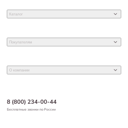
Каталог
Товары для кошек
Товары для собак
Покупателям
Ветеринарные препараты
Акции
Товары для грызунов
Новости
Товары для птиц
О компании
Статьи
Товары для рыб и рептилий
Магазины
Доставка
Бонусная программа
Самовывоз
8 (800) 234-00-44
Благотворительный фонд
Оформление заказа
Бесплатные звонки по России
Вакансии
Оплата
Партнерам