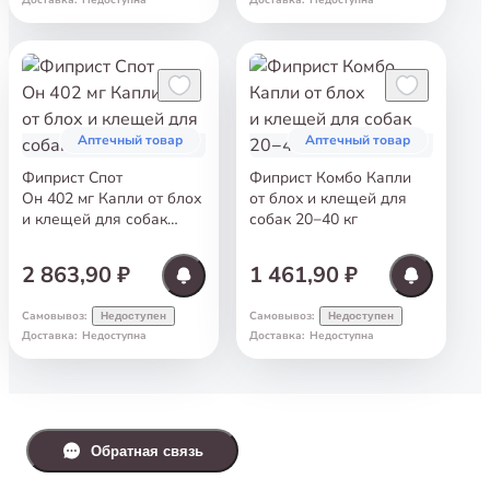
Доставка
:
Недоступна
Доставка
:
Недоступна
Аптечный товар
Аптечный товар
Фиприст Спот
Фиприст Комбо Капли
Он 402 мг Капли от блох
от блох и клещей для
и клещей для собак
собак 20−40 кг
от 40 кг
2 863,90 ₽
1 461,90 ₽
Самовывоз
:
Самовывоз
:
Недоступен
Недоступен
Доставка
:
Недоступна
Доставка
:
Недоступна
Обратная связь