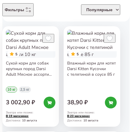
Фильтры
Популярные
5
5
Сухой корм для собак
Влажный корм для котят
крупных пород Darsi
Darsi Kitten Кусочки
Adult Мясное ассорти
с телятиной в соусе 85 г
10 кг
10 кг
2,5 кг
3 002,90 ₽
38,90 ₽
Завтра или позже
:
Завтра или позже
:
В 19 магазинах
В 23 магазинах
10 августа
10 августа
Доставка
:
Доставка
: