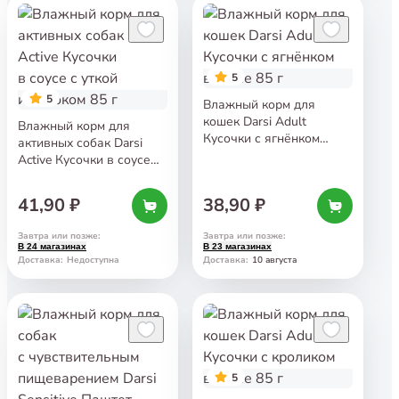
5
5
Влажный корм для
кошек Darsi Adult
Влажный корм для
Кусочки с ягнёнком
активных собак Darsi
в соусе 85 г
Active Кусочки в соусе
с уткой и яблоком 85 г
41,90 ₽
38,90 ₽
Завтра или позже
:
Завтра или позже
:
В 24 магазинах
В 23 магазинах
10 августа
Доставка
:
Недоступна
Доставка
:
5