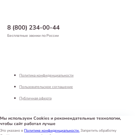
Статьи
Товары для рыб и рептилий
Магазины
Доставка
Бонусная программа
Самовывоз
8 (800) 234-00-44
Благотворительный фонд
Оформление заказа
Бесплатные звонки по России
Вакансии
Оплата
Партнерам
Возврат товара
Франшиза
Реквизиты
Политика конфиденциальности
Пользовательское соглашение
Публичная оферта
Мы используем Cookies и рекомендательные технологии,
чтобы сайт работал лучше
Интернет-магазин «Белый Кролик»
©
2026
Это указано в
Политике конфиденциальности.
Запретить обработку