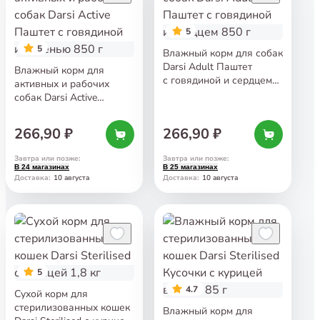
5
5
Влажный корм для собак
Darsi Adult Паштет
Влажный корм для
с говядиной и сердцем
активных и рабочих
850 г
собак Darsi Active
Паштет с говядиной
и печенью 850 г
266,90 ₽
266,90 ₽
Завтра или позже
:
Завтра или позже
:
В 24 магазинах
В 25 магазинах
10 августа
10 августа
Доставка
:
Доставка
:
5
4.7
Сухой корм для
стерилизованных кошек
Влажный корм для