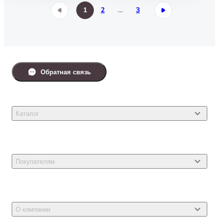
1
2
…
3
Обратная связь
Каталог
Товары для кошек
Товары для собак
Покупателям
Ветеринарные препараты
Акции
Товары для грызунов
Новости
Товары для птиц
О компании