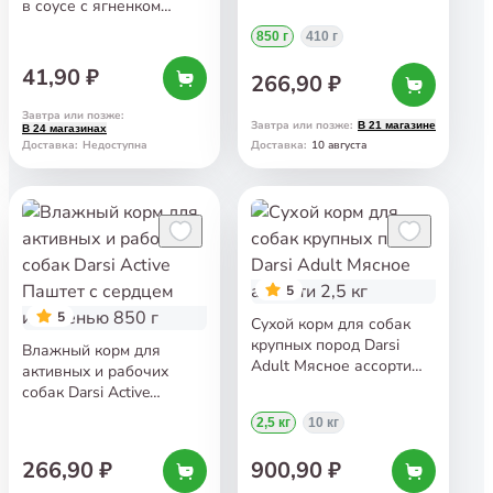
850 г
в соусе с ягненком
и зеленым горошком
850 г
410 г
85 г
41,90 ₽
266,90 ₽
Завтра или позже
:
Завтра или позже
:
В 21 магазине
В 24 магазинах
10 августа
Доставка
:
Недоступна
Доставка
:
5
5
Сухой корм для собак
крупных пород Darsi
Влажный корм для
Adult Мясное ассорти
активных и рабочих
2,5 кг
собак Darsi Active
Паштет с сердцем
2,5 кг
10 кг
и печенью 850 г
266,90 ₽
900,90 ₽