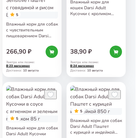
Влажный корм для
кошек Darsi Adult
Кусочки с кроликом
5
в соусе 85 г
Влажный корм для собак
с чувствительным
пищеварением Darsi
Sensitive Паштет
с говядиной и рисом
266,90 ₽
38,90 ₽
850 г
Завтра или позже
:
Завтра или позже
:
В 23 магазинах
В 24 магазинах
10 августа
10 августа
Доставка
:
Доставка
:
5
5
Влажный корм для собак
Darsi Adult Паштет
Влажный корм для собак
с курицей и индейкой
Darsi Adult Кусочки