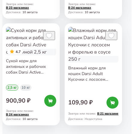
Завтра или позже
:
Завтра или позже
:
В 23 магазинах
В 24 магазинах
10 августа
10 августа
Доставка
:
Доставка
:
4.7
Сухой корм для
активных и рабочих
Влажный корм для
собак Darsi Active
кошек Darsi Adult
с телятиной 2,5 кг
Кусочки с лососем
и форелью в соусе 250 г
2,5 кг
10 кг
900,90 ₽
109,90 ₽
Завтра или позже
:
Завтра или позже
:
В 21 магазине
В 24 магазинах
10 августа
Доставка
:
Доставка
:
Недоступна