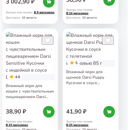
3 002,90 ₽
Завтра или позже
:
Завтра или позже
:
В 9 магазинах
В 24 магазинах
10 августа
10 августа
Доставка
:
Доставка
:
5
Влажный корм для
4.8
щенков Darsi Puppy
Кусочки в соусе
Влажный корм для
с телятиной и морковью
кошек с чувствительным
85 г
пищеварением Darsi
Sensitive Кусочки
с индейкой в соусе 85 г
38,90 ₽
41,90 ₽
Завтра или позже
:
Завтра или позже
:
В 23 магазинах
В 25 магазинах
10 августа
10 августа
Доставка
:
Доставка
: