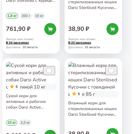
Darsi Sterilised с курицей
стерилизованных кошек
1,8 кг
Darsi Sterilised Кусочки
с курицей в соусе 85 г
1,8 кг
300 г
10 кг
761,90 ₽
38,90 ₽
Завтра или позже
:
Завтра или позже
:
В 24 магазинах
В 23 магазинах
10 августа
10 августа
Доставка
:
Доставка
:
5
5
Сухой корм для
активных и рабочих
Влажный корм для
собак Darsi Active
стерилизованных кошек
с телятиной 10 кг
Darsi Sterilised Кусочки
с говядиной в соусе 85 г
10 кг
2,5 кг
38,90 ₽