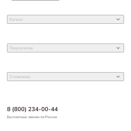
Каталог
Товары для кошек
Товары для собак
Покупателям
Ветеринарные препараты
Акции
Товары для грызунов
Новости
Товары для птиц
О компании
Статьи
Товары для рыб и рептилий
Магазины
Доставка
Бонусная программа
Самовывоз
8 (800) 234-00-44
Благотворительный фонд
Оформление заказа
Бесплатные звонки по России
Вакансии
Оплата