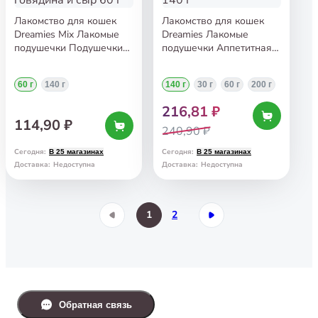
Лакомство для кошек
Лакомство для кошек
Dreamies Mix Лакомые
Dreamies Лакомые
подушечки Подушечки
подушечки Аппетитная
Лакомая говядина и сыр
курочка 140 г
60 г
60 г
140 г
140 г
30 г
60 г
200 г
216,81 ₽
114,90 ₽
240,90 ₽
Сегодня
:
Сегодня
:
В 25 магазинах
В 25 магазинах
Доставка
:
Недоступна
Доставка
:
Недоступна
1
2
Обратная связь