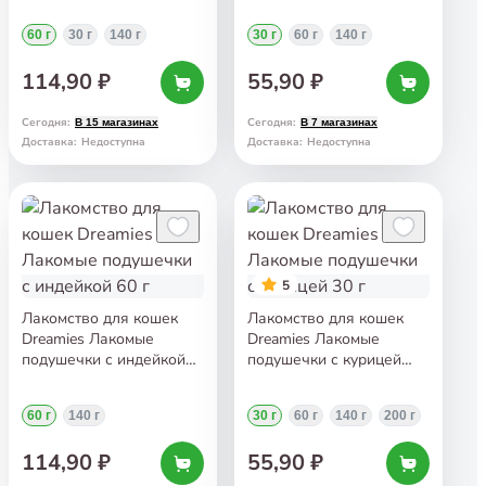
60 г
30 г
140 г
30 г
60 г
140 г
114,90 ₽
55,90 ₽
Сегодня
:
Сегодня
:
В 15 магазинах
В 7 магазинах
Доставка
:
Недоступна
Доставка
:
Недоступна
5
Лакомство для кошек
Лакомство для кошек
Dreamies Лакомые
Dreamies Лакомые
подушечки с индейкой
подушечки с курицей
60 г
30 г
60 г
140 г
30 г
60 г
140 г
200 г
114,90 ₽
55,90 ₽