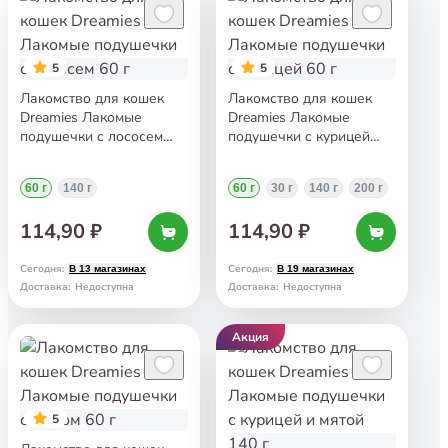
5
5
Лакомство для кошек
Лакомство для кошек
Dreamies Лакомые
Dreamies Лакомые
подушечки с лососем
подушечки с курицей
60 г
60 г
60 г
140 г
60 г
30 г
140 г
200 г
114,90 ₽
114,90 ₽
Сегодня
:
Сегодня
:
В 13 магазинах
В 19 магазинах
Доставка
:
Недоступна
Доставка
:
Недоступна
Акция
5