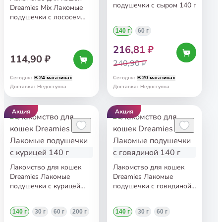
подушечки с сыром 140 г
Dreamies Mix Лакомые
подушечки с лососем
и сыром 60 г
140 г
60 г
216,81 ₽
114,90 ₽
240,90 ₽
Сегодня
:
Сегодня
:
В 24 магазинах
В 20 магазинах
Доставка
:
Недоступна
Доставка
:
Недоступна
Акция
Акция
Лакомство для кошек
Лакомство для кошек
Dreamies Лакомые
Dreamies Лакомые
подушечки с курицей
подушечки с говядиной
140 г
140 г
140 г
30 г
60 г
200 г
140 г
30 г
60 г