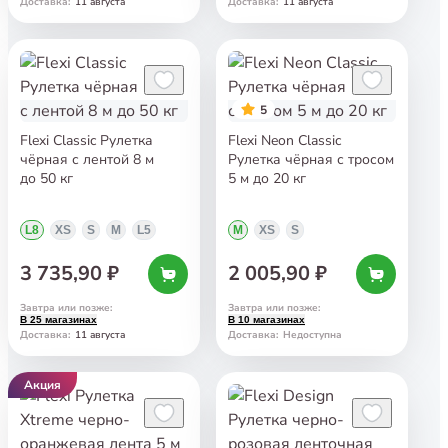
11 августа
11 августа
Доставка
:
Доставка
:
5
Flexi Classic Рулетка
Flexi Neon Classic
чёрная с лентой 8 м
Рулетка чёрная с тросом
до 50 кг
5 м до 20 кг
L8
XS
S
M
L5
M
XS
S
3 735,90 ₽
2 005,90 ₽
Завтра или позже
:
Завтра или позже
:
В 25 магазинах
В 10 магазинах
11 августа
Доставка
:
Доставка
:
Недоступна
Акция