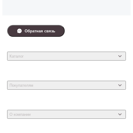
Обратная связь
Каталог
Товары для кошек
Товары для собак
Покупателям
Ветеринарные препараты
Акции
Товары для грызунов
Новости
Товары для птиц
О компании
Статьи
Товары для рыб и рептилий
Магазины