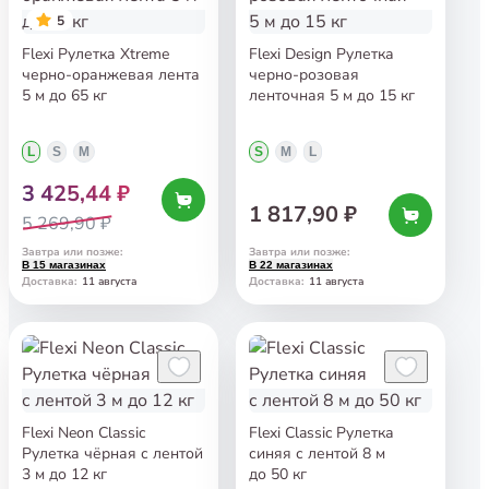
5
Flexi Рулетка Xtreme
Flexi Design Рулетка
черно-оранжевая лента
черно-розовая
5 м до 65 кг
ленточная 5 м до 15 кг
L
S
M
S
M
L
3 425,44 ₽
1 817,90 ₽
5 269,90 ₽
Завтра или позже
:
Завтра или позже
:
В 15 магазинах
В 22 магазинах
11 августа
11 августа
Доставка
:
Доставка
:
Flexi Neon Classic
Flexi Classic Рулетка
Рулетка чёрная с лентой
синяя с лентой 8 м
3 м до 12 кг
до 50 кг