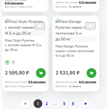
Завтра или позже
:
Завтра или позже
:
В 21 магазине
В 23 магазинах
11 августа
Доставка
:
Недоступна
Доставка
:
Flexi Style Рулетка
с лентой черная М 5 м
Flexi Design Рулетка
до 25 кг
черно-синяя ленточная
5 м до 50 кг
M
S
2 595,90 ₽
2 531,90 ₽
Завтра или позже
:
Завтра или позже
:
В 6 магазинах
В 21 магазине
11 августа
Доставка
:
Недоступна
Доставка
:
1
2
…
5
6