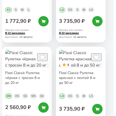
XS
S
M
L
L8
XS
S
M
L5
1 772,90 ₽
3 735,90 ₽
Завтра или позже
:
Завтра или позже
:
В 12 магазинах
В 22 магазинах
11 августа
11 августа
Доставка
:
Доставка
:
5
Flexi Classic Рулетка
Flexi Classic Рулетка
чёрная с тросом 8 м
красная с лентой 8 м
до 20 кг
до 50 кг
M8
XS
S5
M5
S8
L8
XS
S
M
L5
2 560,90 ₽
3 735,90 ₽