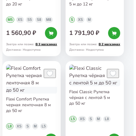
до 20 кг
5 м до 12 кг
M5
XS
S5
S8
M8
S
XS
M
1 560,90 ₽
1 791,90 ₽
Завтра или позже
:
Завтра или позже
:
В 3 магазинах
В 2 магазинах
Доставка
:
Недоступна
Доставка
:
Недоступна
Flexi Classic Рулетка
чёрная с лентой 5 м
Flexi Comfort Рулетка
до 50 кг
черная ленточная 8 м
до 50 кг
L5
XS
S
M
L8
L8
XS
S
M
L5