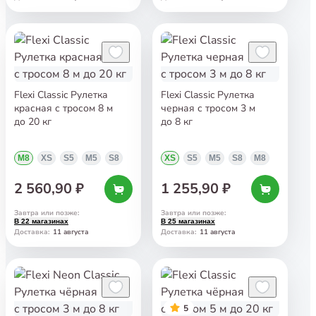
Flexi Classic Рулетка
Flexi Classic Рулетка
красная с тросом 8 м
черная с тросом 3 м
до 20 кг
до 8 кг
M8
XS
S5
M5
S8
XS
S5
M5
S8
M8
2 560,90 ₽
1 255,90 ₽
Завтра или позже
:
Завтра или позже
:
В 22 магазинах
В 25 магазинах
11 августа
11 августа
Доставка
:
Доставка
:
5