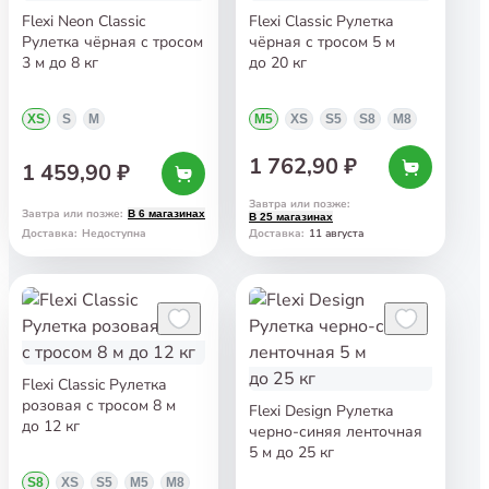
Flexi Neon Classic
Flexi Classic Рулетка
Рулетка чёрная с тросом
чёрная с тросом 5 м
3 м до 8 кг
до 20 кг
XS
S
M
M5
XS
S5
S8
M8
1 762,90 ₽
1 459,90 ₽
Завтра или позже
:
Завтра или позже
:
В 6 магазинах
В 25 магазинах
11 августа
Доставка
:
Недоступна
Доставка
:
Flexi Classic Рулетка
розовая с тросом 8 м
Flexi Design Рулетка
до 12 кг
черно-синяя ленточная
5 м до 25 кг
S8
XS
S5
M5
M8