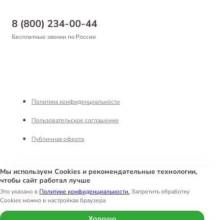
Доставка
Бонусная программа
Самовывоз
8 (800) 234-00-44
Благотворительный фонд
Оформление заказа
Бесплатные звонки по России
Вакансии
Оплата
Партнерам
Возврат товара
Франшиза
Реквизиты
Политика конфиденциальности
Пользовательское соглашение
Публичная оферта
Мы используем Cookies и рекомендательные технологии,
чтобы сайт работал лучше
Интернет-магазин «Белый Кролик»
©
2026
Это указано в
Политике конфиденциальности.
Запретить обработку
Cookies можно в настройках браузера
Хорошо