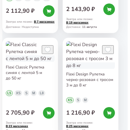
2 143,90 ₽
2 112,90 ₽
Завтра или позже
:
Завтра или позже
:
В 7 магазинах
В 19 магазинах
11 августа
Доставка
:
Недоступна
Доставка
:
Flexi Classic Рулетка
синяя с лентой 5 м
Flexi Design Рулетка
до 50 кг
черно-розовая с тросом
3 м до 8 кг
L5
XS
S
M
L8
XS
S
M
2 705,90 ₽
1 216,90 ₽
Завтра или позже
:
Завтра или позже
:
В 23 магазинах
В 25 магазинах