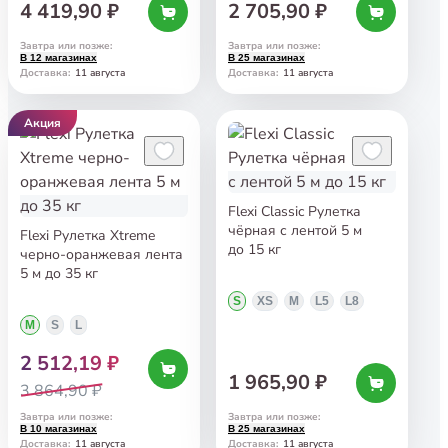
4 419,90 ₽
2 705,90 ₽
Завтра или позже
:
Завтра или позже
:
В 12 магазинах
В 25 магазинах
11 августа
11 августа
Доставка
:
Доставка
:
Акция
Flexi Classic Рулетка
чёрная с лентой 5 м
Flexi Рулетка Xtreme
до 15 кг
черно-оранжевая лента
5 м до 35 кг
S
XS
M
L5
L8
M
S
L
2 512,19 ₽
1 965,90 ₽
3 864,90 ₽
Завтра или позже
:
Завтра или позже
:
В 10 магазинах
В 25 магазинах
11 августа
11 августа
Доставка
:
Доставка
: