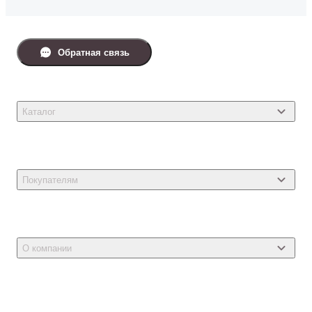
Обратная связь
Каталог
Товары для кошек
Товары для собак
Покупателям
Ветеринарные препараты
Акции
Товары для грызунов
Новости
Товары для птиц
О компании
Статьи
Товары для рыб и рептилий
Магазины
Доставка
Бонусная программа