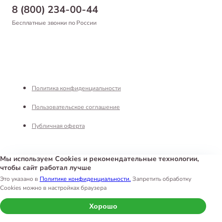
Самовывоз
8 (800) 234-00-44
Благотворительный фонд
Оформление заказа
Бесплатные звонки по России
Вакансии
Оплата
Партнерам
Возврат товара
Франшиза
Реквизиты
Политика конфиденциальности
Пользовательское соглашение
Публичная оферта
Мы используем Cookies и рекомендательные технологии,
чтобы сайт работал лучше
Интернет-магазин «Белый Кролик»
©
2026
Это указано в
Политике конфиденциальности.
Запретить обработку
Cookies можно в настройках браузера
Хорошо