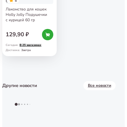
5
Лакомство для кошек
Holly Jolly Подушечки
с курицей 60 гр
129,90 ₽
Сегодня
:
В 25 магазинах
Завтра
Доставка
:
Другие новости
Все новости
Праздничное 
магазинов Бе
Новинка! Сухой корм Marly&Molly
в Уссурийске 
5 июля
17 июня
для собак
Сахалинске!