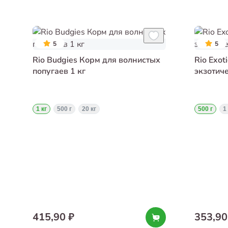
5
5
Rio Budgies Корм для волнистых
Rio Exot
попугаев 1 кг
экзотиче
1 кг
500 г
20 кг
500 г
1
415,90 ₽
353,90