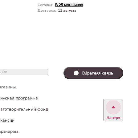
Сегодня
:
С
В 25 магазинах
Доставка
:
11 августа
Д
ании
Обратная связь
агазины
нусная программа
аготворительный фонд
Наверх
кансии
артнерам