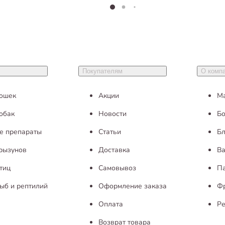
Покупателям
О комп
кошек
Акции
М
обак
Новости
Бо
е препараты
Статьи
Бл
грызунов
Доставка
Ва
тиц
Самовывоз
П
ыб и рептилий
Оформление заказа
Ф
Оплата
Ре
Возврат товара