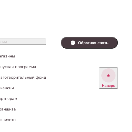
ании
Обратная связь
агазины
нусная программа
аготворительный фонд
Наверх
кансии
артнерам
раншиза
квизиты