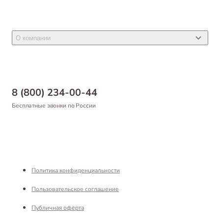
Ветеринарные препараты
Акции
Товары для грызунов
Новости
Товары для птиц
О компании
Статьи
Товары для рыб и рептилий
Магазины
Доставка
Бонусная программа
Самовывоз
8 (800) 234-00-44
Благотворительный фонд
Оформление заказа
Бесплатные звонки по России
Вакансии
Оплата
Партнерам
Возврат товара
Франшиза
Реквизиты
Политика конфиденциальности
Пользовательское соглашение
Публичная оферта