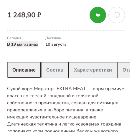
1 248,90 ₽
Сегодня
Доставка
10 августа
В 19 магазинах
Описание
Состав
Характеристики
От
Сухой корм Мираторг EXTRA MEAT — корм премиум
класса со свежей говядиной и телятиной
собственного производства, создан для питомцев,
привередливых в выборе питания, а также
имеющих чувствительное пищеварение.
Диетическая телятина и легко усвояемая говядина
дополняют корм полноценным белком животного