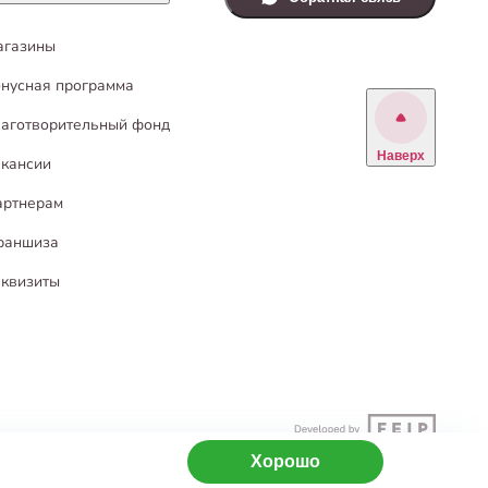
агазины
нусная программа
аготворительный фонд
Наверх
кансии
артнерам
раншиза
квизиты
Хорошо