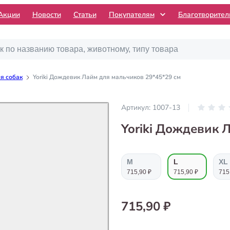
Акции
Новости
Статьи
Покупателям
Благотворите
я собак
Yoriki Дождевик Лайм для мальчиков 29*45*29 см
Артикул:
1007-13
Yoriki Дождевик 
М
L
ХL
715,90 ₽
715,90 ₽
715
715,90 ₽