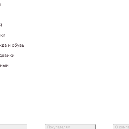
i
й
ки
да и обувь
девики
ёный
Покупателям
О комп