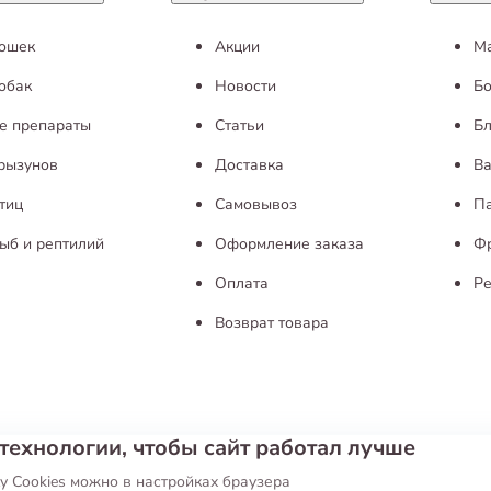
кошек
Акции
М
обак
Новости
Бо
е препараты
Статьи
Бл
грызунов
Доставка
Ва
тиц
Самовывоз
П
ыб и рептилий
Оформление заказа
Ф
Оплата
Ре
Возврат товара
технологии, чтобы сайт работал лучше
ие
Публичная оферта
у Cookies можно в настройках браузера