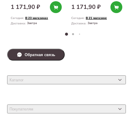
1 171,90 ₽
1 171,90 ₽
Сегодня
:
Сегодня
:
В 23 магазинах
В 21 магазине
Завтра
Завтра
Доставка
:
Доставка
:
Обратная связь
Каталог
Товары для кошек
Товары для собак
Покупателям
Ветеринарные препараты
Акции
Товары для грызунов