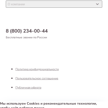
Новости
Товары для птиц
О компании
Статьи
Товары для рыб и рептилий
Магазины
Доставка
Бонусная программа
Самовывоз
8 (800) 234-00-44
Благотворительный фонд
Оформление заказа
Бесплатные звонки по России
Вакансии
Оплата
Партнерам
Возврат товара
Франшиза
Реквизиты
Политика конфиденциальности
Пользовательское соглашение
Публичная оферта
Мы используем Cookies и рекомендательные технологии,
чтобы сайт работал лучше