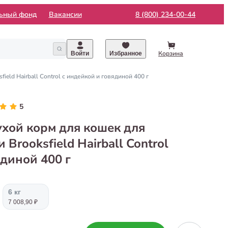
льный фонд
Вакансии
8 (800) 234-00-44
Корзина
Войти
Избранное
eld Hairball Control с индейкой и говядиной 400 г
5
хой корм для кошек для
Brooksfield Hairball Control
ядиной 400 г
6 кг
7 008,90 ₽