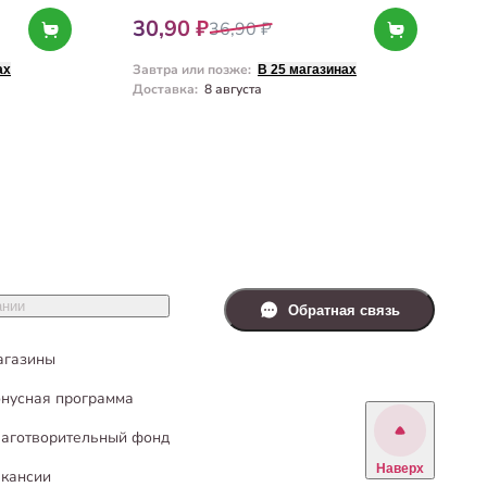
30,90 ₽
36,90 ₽
Завтра или позже
:
З
ах
В 25 магазинах
Доставка
:
8 августа
Д
ании
Обратная связь
агазины
нусная программа
аготворительный фонд
Наверх
кансии