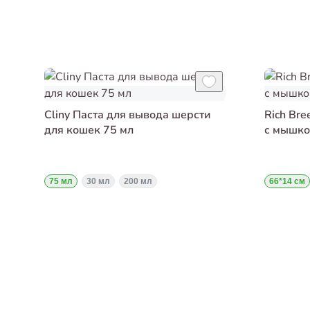
Cliny Паста для вывода шерсти
Rich Br
для кошек 75 мл
с мышко
75 мл
30 мл
200 мл
66*14 см