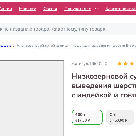
Акции
Новости
Статьи
Покупателям
Благотворите
 кошек
Низкозерновой сухой корм для кошек для выведения шерсти Brooksfi
Артикул:
5660140
Низкозерновой су
выведения шерсти 
с индейкой и гов
400 г
2 кг
617,90 ₽
2 450,90 ₽