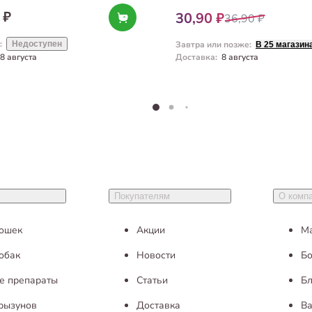
 ₽
30,90 ₽
36,90 ₽
:
Недоступен
Завтра или позже
:
В 25 магазин
8 августа
Доставка
:
8 августа
Покупателям
О комп
кошек
Акции
М
обак
Новости
Бо
е препараты
Статьи
Бл
грызунов
Доставка
Ва