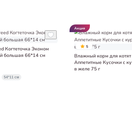
Акция
5
eed Когтеточка Эконом
й большая 66*14 см
Влажный корм для котят 
Аппетитные Кусочки с к
в желе 75 г
54*11 см