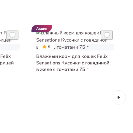
Акция
А
5
Felix
Влажный корм для кошек Felix
урицей
Sensations Кусочки с говядиной
в желе с томатами 75 г
в