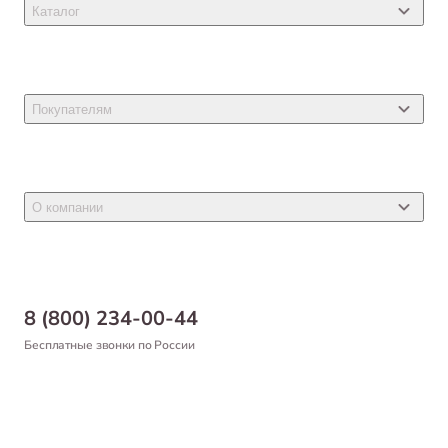
Каталог
Товары для кошек
Товары для собак
Покупателям
Ветеринарные препараты
Акции
Товары для грызунов
Новости
Товары для птиц
О компании
Статьи
Товары для рыб и рептилий
Магазины
Доставка
Бонусная программа
Самовывоз
8 (800) 234-00-44
Благотворительный фонд
Оформление заказа
Бесплатные звонки по России
Вакансии
Оплата
Партнерам
Возврат товара
Франшиза