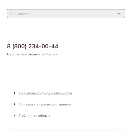
Акции
Товары для грызунов
Новости
Товары для птиц
О компании
Статьи
Товары для рыб и рептилий
Магазины
Доставка
Бонусная программа
Самовывоз
8 (800) 234-00-44
Благотворительный фонд
Оформление заказа
Бесплатные звонки по России
Вакансии
Оплата
Партнерам
Возврат товара
Франшиза
Реквизиты
Политика конфиденциальности
Пользовательское соглашение
Публичная оферта