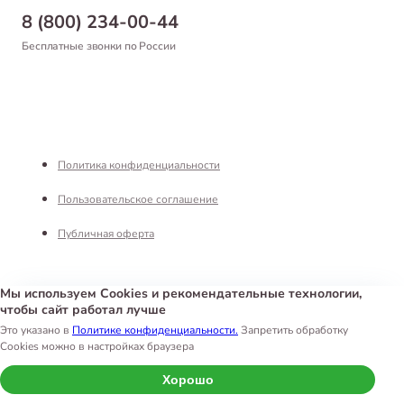
Бонусная программа
Самовывоз
8 (800) 234-00-44
Благотворительный фонд
Оформление заказа
Бесплатные звонки по России
Вакансии
Оплата
Партнерам
Возврат товара
Франшиза
Реквизиты
Политика конфиденциальности
Пользовательское соглашение
Публичная оферта
Мы используем Cookies и рекомендательные технологии,
чтобы сайт работал лучше
Интернет-магазин «Белый Кролик»
©
2026
Это указано в
Политике конфиденциальности.
Запретить обработку
Cookies можно в настройках браузера
Хорошо