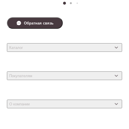
Обратная связь
Каталог
Товары для кошек
Товары для собак
Покупателям
Ветеринарные препараты
Акции
Товары для грызунов
Новости
Товары для птиц
О компании
Статьи
Товары для рыб и рептилий
Магазины
Доставка