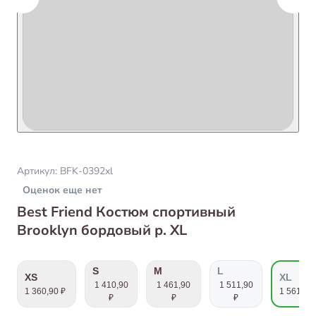
Артикул:
BFK-0392xl
Оценок еще нет
Best Friend Костюм спортивный
Brooklyn бордовый р. XL
S
M
L
XS
XL
1 410,90
1 461,90
1 511,90
1 360,90 ₽
1 561,90
₽
₽
₽