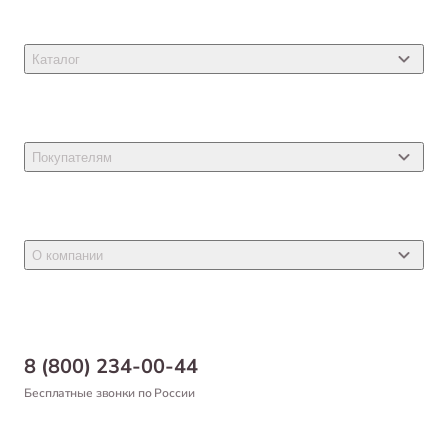
Каталог
Товары для кошек
Товары для собак
Покупателям
Ветеринарные препараты
Акции
Товары для грызунов
Новости
Товары для птиц
О компании
Статьи
Товары для рыб и рептилий
Магазины
Доставка
Бонусная программа
Самовывоз
8 (800) 234-00-44
Благотворительный фонд
Оформление заказа
Бесплатные звонки по России
Вакансии
Оплата