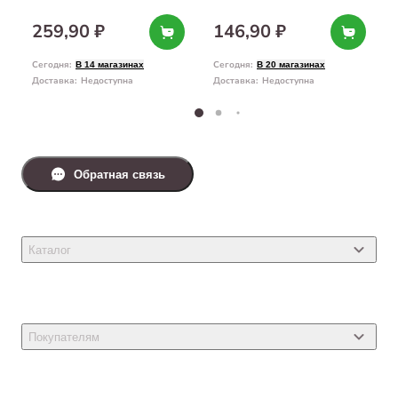
259,90 ₽
146,90 ₽
Сегодня
:
Сегодня
:
В 14 магазинах
В 20 магазинах
Доставка
:
Недоступна
Доставка
:
Недоступна
Обратная связь
Каталог
Товары для кошек
Товары для собак
Покупателям
Ветеринарные препараты
Акции
Товары для грызунов