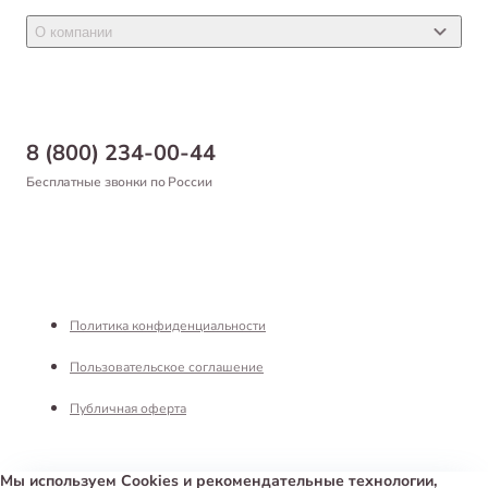
Новости
Товары для птиц
О компании
Статьи
Товары для рыб и рептилий
Магазины
Доставка
Бонусная программа
Самовывоз
8 (800) 234-00-44
Благотворительный фонд
Оформление заказа
Бесплатные звонки по России
Вакансии
Оплата
Партнерам
Возврат товара
Франшиза
Реквизиты
Политика конфиденциальности
Пользовательское соглашение
Публичная оферта
Мы используем Cookies и рекомендательные технологии,