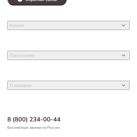
Каталог
Товары для кошек
Товары для собак
Покупателям
Ветеринарные препараты
Акции
Товары для грызунов
Новости
Товары для птиц
О компании
Статьи
Товары для рыб и рептилий
Магазины
Доставка
Бонусная программа
Самовывоз
8 (800) 234-00-44
Благотворительный фонд
Оформление заказа
Бесплатные звонки по России
Вакансии