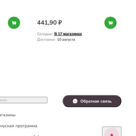
441,90 ₽
Сегодня
:
С
В 17 магазинах
Доставка
:
10 августа
Д
ании
Обратная связь
агазины
нусная программа