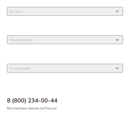
Каталог
Товары для кошек
Товары для собак
Покупателям
Ветеринарные препараты
Акции
Товары для грызунов
Новости
Товары для птиц
О компании
Статьи
Товары для рыб и рептилий
Магазины
Доставка
Бонусная программа
Самовывоз
8 (800) 234-00-44
Благотворительный фонд
Оформление заказа
Бесплатные звонки по России
Вакансии
Оплата
Партнерам
Возврат товара