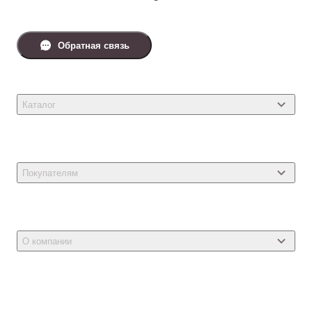
Обратная связь
Каталог
Товары для кошек
Товары для собак
Покупателям
Ветеринарные препараты
Акции
Товары для грызунов
Новости
Товары для птиц
О компании
Статьи
Товары для рыб и рептилий
Магазины
Доставка
Бонусная программа
Самовывоз