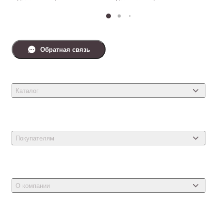
Обратная связь
Каталог
Товары для кошек
Товары для собак
Покупателям
Ветеринарные препараты
Акции
Товары для грызунов
Новости
Товары для птиц
О компании
Статьи
Товары для рыб и рептилий
Магазины
Доставка