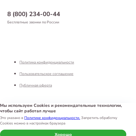
Бонусная программа
Самовывоз
8 (800) 234-00-44
Благотворительный фонд
Оформление заказа
Бесплатные звонки по России
Вакансии
Оплата
Партнерам
Возврат товара
Франшиза
Реквизиты
Политика конфиденциальности
Пользовательское соглашение
Публичная оферта
Мы используем Cookies и рекомендательные технологии,
чтобы сайт работал лучше
Интернет-магазин «Белый Кролик»
©
2026
Это указано в
Политике конфиденциальности.
Запретить обработку
Cookies можно в настройках браузера
Хорошо