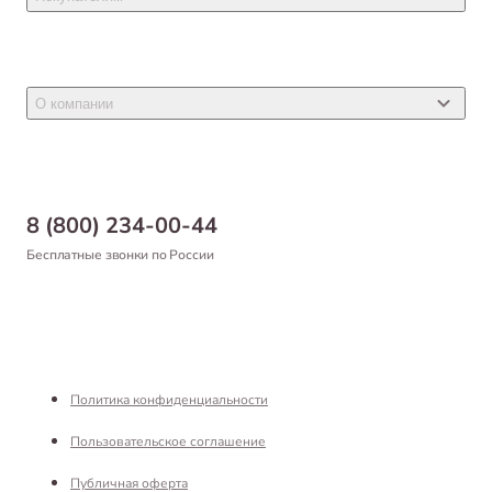
Ветеринарные препараты
Акции
Товары для грызунов
Новости
Товары для птиц
О компании
Статьи
Товары для рыб и рептилий
Магазины
Доставка
Бонусная программа
Самовывоз
8 (800) 234-00-44
Благотворительный фонд
Оформление заказа
Бесплатные звонки по России
Вакансии
Оплата
Партнерам
Возврат товара
Франшиза
Реквизиты
Политика конфиденциальности
Пользовательское соглашение
Публичная оферта