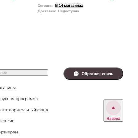
Сегодня
:
С
В 14 магазинах
Доставка
:
Недоступна
Д
ании
Обратная связь
агазины
нусная программа
аготворительный фонд
Наверх
кансии
артнерам