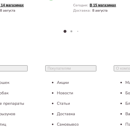
Сегодня
:
 14 магазинах
В 15 магазинах
8 августа
Доставка
:
8 августа
Покупателям
О комп
кошек
Акции
М
обак
Новости
Бо
е препараты
Статьи
Бл
грызунов
Доставка
Ва
тиц
Самовывоз
П