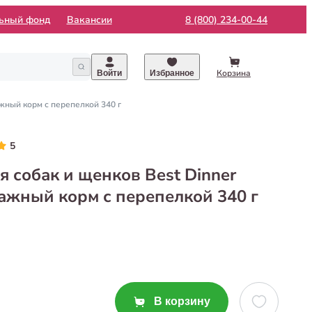
льный фонд
Вакансии
8 (800) 234-00-44
Корзина
Войти
Избранное
жный корм с перепелкой 340 г
5
 собак и щенков Best Dinner
ажный корм с перепелкой 340 г
В корзину