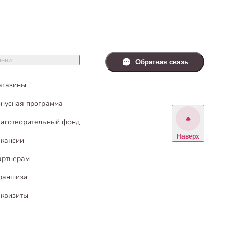
ании
Обратная связь
агазины
нусная программа
аготворительный фонд
Наверх
кансии
артнерам
раншиза
квизиты