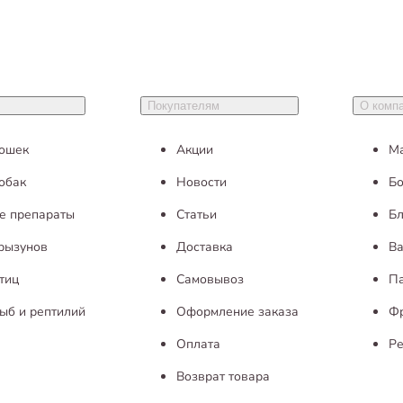
Покупателям
О комп
кошек
Акции
М
обак
Новости
Бо
е препараты
Статьи
Бл
грызунов
Доставка
Ва
тиц
Самовывоз
П
ыб и рептилий
Оформление заказа
Ф
Оплата
Ре
Возврат товара