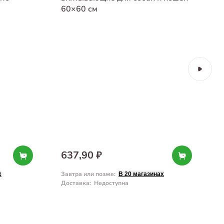
60×60 см
637,90 ₽
Завтра или позже
:
З
х
В 20 магазинах
Доставка
:
Недоступна
Д