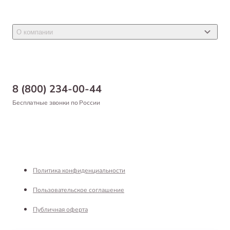
Акции
Товары для грызунов
Новости
Товары для птиц
О компании
Статьи
Товары для рыб и рептилий
Магазины
Доставка
Бонусная программа
Самовывоз
8 (800) 234-00-44
Благотворительный фонд
Оформление заказа
Бесплатные звонки по России
Вакансии
Оплата
Партнерам
Возврат товара
Франшиза
Реквизиты
Политика конфиденциальности
Пользовательское соглашение
Публичная оферта