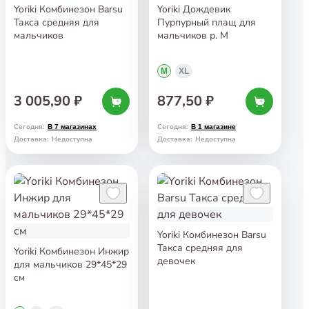
Yoriki Комбинезон Barsu
Yoriki Дождевик
Такса средняя для
Пурпурный плащ для
мальчиков
мальчиков р. M
M
XL
3 005,90 ₽
877,50 ₽
Сегодня
:
Сегодня
:
В 7 магазинах
В 1 магазине
Доставка
:
Недоступна
Доставка
:
Недоступна
Yoriki Комбинезон Barsu
Такса средняя для
Yoriki Комбинезон Инжир
девочек
для мальчиков 29*45*29
см