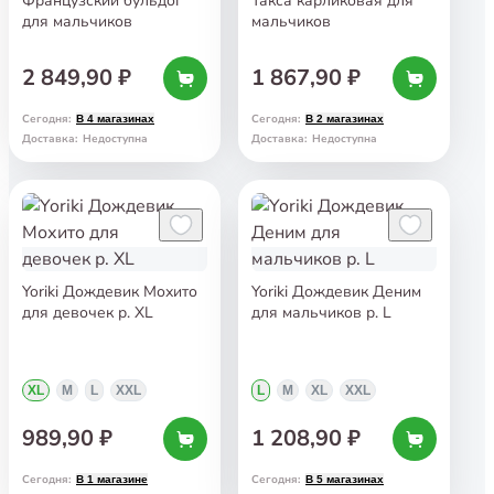
Французский бульдог
Такса карликовая для
для мальчиков
мальчиков
2 849,90 ₽
1 867,90 ₽
Сегодня
:
Сегодня
:
В 4 магазинах
В 2 магазинах
Доставка
:
Недоступна
Доставка
:
Недоступна
Yoriki Дождевик Мохито
Yoriki Дождевик Деним
для девочек р. XL
для мальчиков р. L
XL
M
L
XXL
L
M
XL
XXL
989,90 ₽
1 208,90 ₽
Сегодня
:
Сегодня
:
В 1 магазине
В 5 магазинах