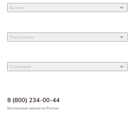
Каталог
Товары для кошек
Товары для собак
Покупателям
Ветеринарные препараты
Акции
Товары для грызунов
Новости
Товары для птиц
О компании
Статьи
Товары для рыб и рептилий
Магазины
Доставка
Бонусная программа
Самовывоз
8 (800) 234-00-44
Благотворительный фонд
Оформление заказа
Бесплатные звонки по России
Вакансии
Оплата
Партнерам
Возврат товара