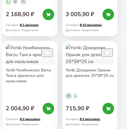
L
M
XL
2 168,90 ₽
3 005,90 ₽
Сегодня
:
Сегодня
:
В 1 магазине
В 10 магазинах
Доставка
:
Недоступна
Доставка
:
Недоступна
Yoriki Комбинезон Barsu
Yoriki Дождевик Оранж
Такса кроличья для
для девочек 25*39*25 см
мальчиков
М
L
2 004,90 ₽
715,90 ₽
Сегодня
:
Сегодня
:
В 2 магазинах
В 3 магазинах
Доставка
:
Недоступна
Доставка
:
Недоступна