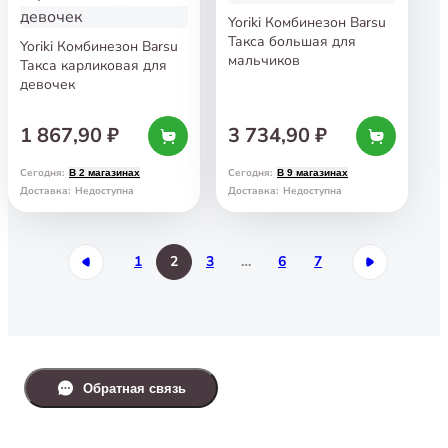
Yoriki Комбинезон Barsu
Такса большая для
Yoriki Комбинезон Barsu
мальчиков
Такса карликовая для
девочек
1 867,90 ₽
3 734,90 ₽
Сегодня
:
Сегодня
:
В 2 магазинах
В 9 магазинах
Доставка
:
Недоступна
Доставка
:
Недоступна
1
2
3
…
6
7
Обратная связь