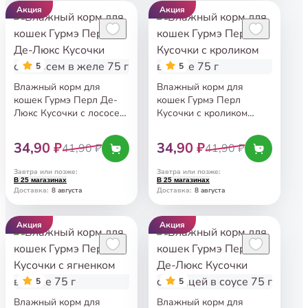
Акция
Акция
5
5
Влажный корм для
Влажный корм для
кошек Гурмэ Перл Де-
кошек Гурмэ Перл
Люкс Кусочки с лососем
Кусочки с кроликом
в желе 75 г
в соусе 75 г
34,90 ₽
34,90 ₽
41,90 ₽
41,90 ₽
Завтра или позже
:
Завтра или позже
:
В 25 магазинах
В 25 магазинах
8 августа
8 августа
Доставка
:
Доставка
:
Акция
Акция
5
5
Влажный корм для
Влажный корм для