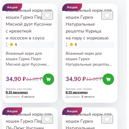
Акция
Акция
5
5
Влажный корм для
Влажный корм для
кошек Гурмэ Перл
кошек Гурмэ
Мясной дуэт Кусочки
Натуральные рецепты
с креветкой и лососем
Курица на пару
в соусе 75 г
с морковью 75 г
34,90 ₽
34,90 ₽
41,90 ₽
41,90 ₽
Завтра или позже
:
Завтра или позже
:
В 25 магазинах
В 25 магазинах
8 августа
8 августа
Доставка
:
Доставка
:
Акция
Акция