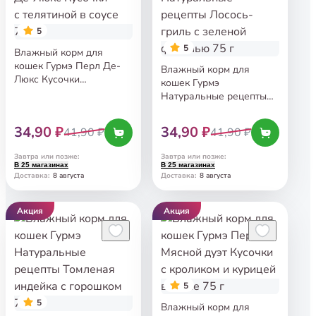
5
5
Влажный корм для
кошек Гурмэ Перл Де-
Влажный корм для
Люкс Кусочки
кошек Гурмэ
с телятиной в соусе 75 г
Натуральные рецепты
Лосось-гриль с зеленой
фасолью 75 г
34,90 ₽
34,90 ₽
41,90 ₽
41,90 ₽
Завтра или позже
:
Завтра или позже
:
В 25 магазинах
В 25 магазинах
8 августа
8 августа
Доставка
:
Доставка
:
Акция
Акция
5
5
Влажный корм для