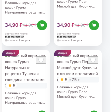
кошек Гурмэ Перл
Влажный корм для
Мясной дуэт Кусочки
кошек Гурмэ
с кроликом и курицей
Натуральные рецепты
в соусе 75 г
Томленая индейка
с горошком 75 г
34,90 ₽
34,90 ₽
41,90 ₽
41,90 ₽
Завтра или позже
:
Завтра или позже
:
В 25 магазинах
В 25 магазинах
8 августа
8 августа
Доставка
:
Доставка
:
Акция
Акция
5
5
Влажный корм для
кошек Гурмэ Перл
Влажный корм для
Мясной дуэт Кусочки
кошек Гурмэ
с языком и телятиной
Натуральные рецепты
в соусе 75 г
Тушеная говядина