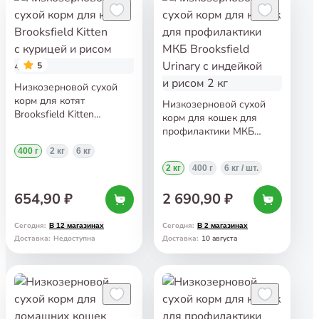
5
Низкозерновой сухой
корм для котят
Низкозерновой сухой
Brooksfield Kitten
корм для кошек для
с курицей и рисом 400 г
профилактики МКБ
Brooksfield Urinary
400 г
2 кг
6 кг
с индейкой и рисом 2 кг
2 кг
400 г
6 кг / шт.
654,90 ₽
2 690,90 ₽
Сегодня
:
Сегодня
:
В 12 магазинах
В 2 магазинах
10 августа
Доставка
:
Недоступна
Доставка
: