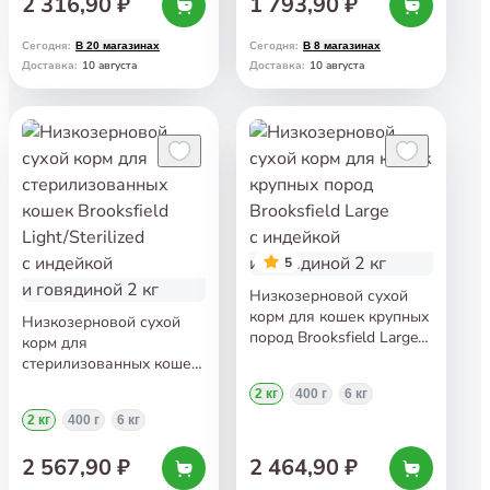
2 316,90 ₽
1 793,90 ₽
Сегодня
:
Сегодня
:
В 20 магазинах
В 8 магазинах
10 августа
10 августа
Доставка
:
Доставка
:
5
Низкозерновой сухой
корм для кошек крупных
Низкозерновой сухой
пород Brooksfield Large
корм для
с индейкой и говядиной
стерилизованных кошек
2 кг
Brooksfield
2 кг
400 г
6 кг
Light/Sterilized
2 кг
400 г
6 кг
с индейкой и говядиной
2 кг
2 567,90 ₽
2 464,90 ₽