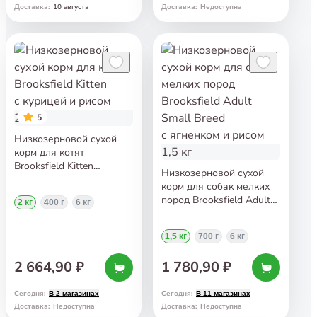
10 августа
Доставка
:
Доставка
:
Недоступна
5
Низкозерновой сухой
корм для котят
Brooksfield Kitten
Низкозерновой сухой
с курицей и рисом 2 кг
корм для собак мелких
пород Brooksfield Adult
2 кг
400 г
6 кг
Small Breed с ягненком
и рисом 1,5 кг
1,5 кг
700 г
6 кг
2 664,90 ₽
1 780,90 ₽
Сегодня
:
Сегодня
:
В 2 магазинах
В 11 магазинах
Доставка
:
Недоступна
Доставка
:
Недоступна