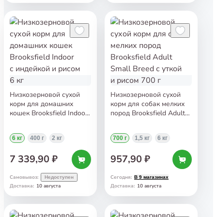
Низкозерновой сухой
Низкозерновой сухой
корм для домашних
корм для собак мелких
кошек Brooksfield Indoor
пород Brooksfield Adult
с индейкой и рисом 6 кг
Small Breed с уткой
и рисом 700 г
6 кг
400 г
2 кг
700 г
1,5 кг
6 кг
7 339,90 ₽
957,90 ₽
Самовывоз
:
Сегодня
:
Недоступен
В 9 магазинах
10 августа
10 августа
Доставка
:
Доставка
: