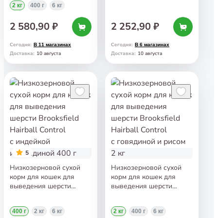
2 кг
400 г
6 кг
2 580,90 ₽
2 252,90 ₽
Сегодня
:
Сегодня
:
В 11 магазинах
В 6 магазинах
10 августа
10 августа
Доставка
:
Доставка
:
5
Низкозерновой сухой
Низкозерновой сухой
корм для кошек для
корм для кошек для
выведения шерсти
выведения шерсти
Brooksfield Hairball
Brooksfield Hairball
Control с индейкой
Control с говядиной
400 г
2 кг
6 кг
2 кг
400 г
6 кг
и говядиной 400 г
и рисом 2 кг