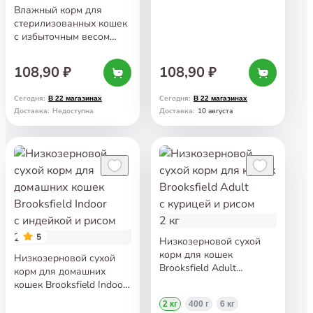
Влажный корм для
стерилизованных кошек
с избыточным весом
Brooksfield Sterilized/Light
Кусочки с курицей
108,90 ₽
108,90 ₽
в соусе 85 г
Сегодня
:
Сегодня
:
В 22 магазинах
В 22 магазинах
10 августа
Доставка
:
Недоступна
Доставка
:
5
Низкозерновой сухой
корм для кошек
Низкозерновой сухой
Brooksfield Adult
корм для домашних
с курицей и рисом 2 кг
кошек Brooksfield Indoor
с индейкой и рисом 2 кг
2 кг
400 г
6 кг