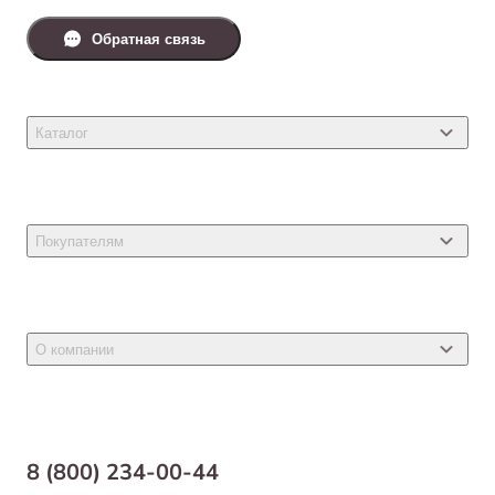
Обратная связь
Каталог
Товары для кошек
Товары для собак
Покупателям
Ветеринарные препараты
Акции
Товары для грызунов
Новости
Товары для птиц
О компании
Статьи
Товары для рыб и рептилий
Магазины
Доставка
Бонусная программа
Самовывоз
8 (800) 234-00-44
Благотворительный фонд