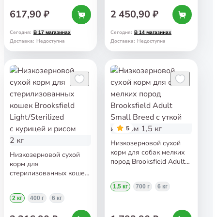
617,90 ₽
2 450,90 ₽
Сегодня
:
Сегодня
:
В 17 магазинах
В 14 магазинах
Доставка
:
Недоступна
Доставка
:
Недоступна
5
Низкозерновой сухой
корм для собак мелких
Низкозерновой сухой
пород Brooksfield Adult
корм для
Small Breed с уткой
стерилизованных кошек
и рисом 1,5 кг
Brooksfield
1,5 кг
700 г
6 кг
Light/Sterilized с курицей
2 кг
400 г
6 кг
и рисом 2 кг