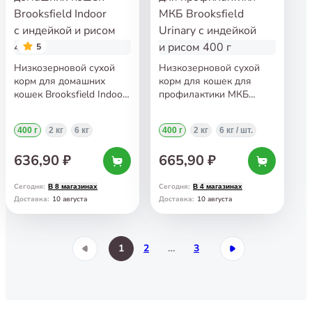
5
Низкозерновой сухой
Низкозерновой сухой
корм для домашних
корм для кошек для
кошек Brooksfield Indoor
профилактики МКБ
с индейкой и рисом 400 г
Brooksfield Urinary
с индейкой и рисом 400 г
400 г
2 кг
6 кг
400 г
2 кг
6 кг / шт.
636,90 ₽
665,90 ₽
Сегодня
:
Сегодня
:
В 8 магазинах
В 4 магазинах
10 августа
10 августа
Доставка
:
Доставка
:
1
2
…
3