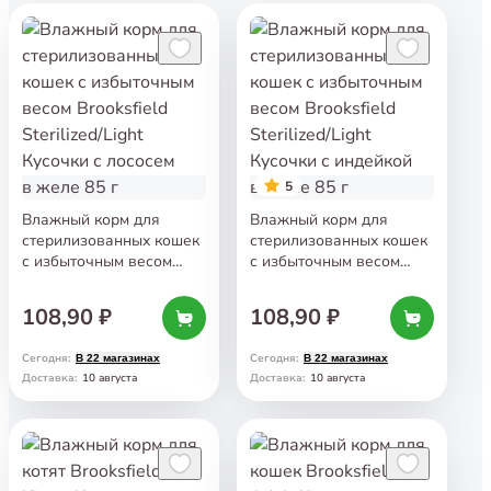
5
Влажный корм для
Влажный корм для
стерилизованных кошек
стерилизованных кошек
с избыточным весом
с избыточным весом
Brooksfield Sterilized/Light
Brooksfield Sterilized/Light
Кусочки с лососем
Кусочки с индейкой
108,90 ₽
108,90 ₽
в желе 85 г
в соусе 85 г
Сегодня
:
Сегодня
:
В 22 магазинах
В 22 магазинах
10 августа
10 августа
Доставка
:
Доставка
: