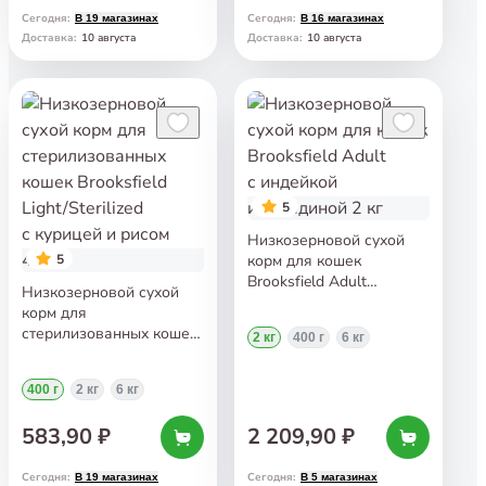
Сегодня
:
Сегодня
:
В 19 магазинах
В 16 магазинах
10 августа
10 августа
Доставка
:
Доставка
:
5
Низкозерновой сухой
5
корм для кошек
Brooksfield Adult
Низкозерновой сухой
с индейкой и говядиной
корм для
2 кг
стерилизованных кошек
2 кг
400 г
6 кг
Brooksfield
Light/Sterilized с курицей
400 г
2 кг
6 кг
и рисом 400 г
583,90 ₽
2 209,90 ₽
Сегодня
:
Сегодня
:
В 19 магазинах
В 5 магазинах