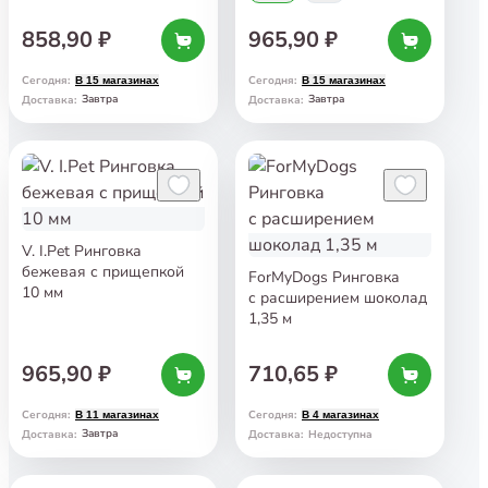
858,90 ₽
965,90 ₽
Сегодня
:
Сегодня
:
В 15 магазинах
В 15 магазинах
Завтра
Завтра
Доставка
:
Доставка
:
V. I.Pet Ринговка
бежевая с прищепкой
ForMyDogs Ринговка
10 мм
с расширением шоколад
1,35 м
965,90 ₽
710,65 ₽
Сегодня
:
Сегодня
:
В 11 магазинах
В 4 магазинах
Завтра
Доставка
:
Доставка
:
Недоступна