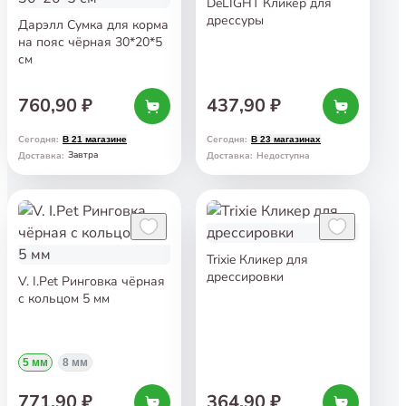
DeLIGHT Кликер для
дрессуры
Дарэлл Сумка для корма
на пояс чёрная 30*20*5
см
760,90 ₽
437,90 ₽
Сегодня
:
Сегодня
:
В 21 магазине
В 23 магазинах
Завтра
Доставка
:
Доставка
:
Недоступна
Trixie Кликер для
дрессировки
V. I.Pet Ринговка чёрная
с кольцом 5 мм
5 мм
8 мм
771,90 ₽
364,90 ₽