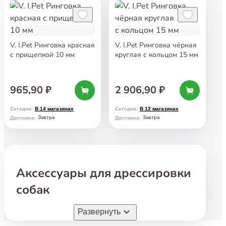
V. I.Pet Ринговка красная
V. I.Pet Ринговка чёрная
с прищепкой 10 мм
круглая с кольцом 15 мм
965,90 ₽
2 906,90 ₽
Сегодня
:
Сегодня
:
В 14 магазинах
В 12 магазинах
Завтра
Завтра
Доставка
:
Доставка
:
Аксессуары для дрессировки
собак
Воспитание и дрессировка
— важные этапы
Развернуть
в жизни любой собаки. С помощью