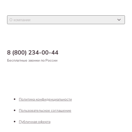
Акции
Товары для грызунов
Новости
Товары для птиц
О компании
Статьи
Товары для рыб и рептилий
Магазины
Доставка
Бонусная программа
Самовывоз
8 (800) 234-00-44
Благотворительный фонд
Оформление заказа
Бесплатные звонки по России
Вакансии
Оплата
Партнерам
Возврат товара
Франшиза
Реквизиты
Политика конфиденциальности
Пользовательское соглашение
Публичная оферта