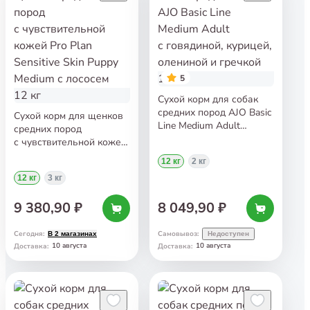
5
Сухой корм для собак
средних пород AJO Basic
Сухой корм для щенков
Line Medium Adult
средних пород
с говядиной, курицей,
с чувствительной кожей
олениной и гречкой
Pro Plan Sensitive Skin
12 кг
2 кг
12 кг
Puppy Medium с лососем
12 кг
3 кг
12 кг
9 380,90 ₽
8 049,90 ₽
Сегодня
:
Самовывоз
:
В 2 магазинах
Недоступен
10 августа
10 августа
Доставка
:
Доставка
: