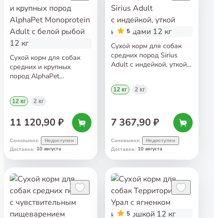
5
Сухой корм для собак
средних пород Sirius
Сухой корм для собак
Adult с индейкой, уткой
средних и крупных
и овощами 12 кг
пород AlphaPet
Monoprotein Adult
12 кг
2 кг
с белой рыбой 12 кг
12 кг
2 кг
11 120,90 ₽
7 367,90 ₽
Самовывоз
:
Самовывоз
:
Недоступен
Недоступен
10 августа
10 августа
Доставка
:
Доставка
:
5