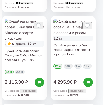
Сегодня
:
Сегодня
:
В 3 магазинах
В 24 магазинах
10 августа
Доставка
:
Доставка
:
Недоступна
5
Сухой корм для собак
Наша Марка с лососем
Сухой корм для собак
и рисом 12 кг
Смак для Собак Мясное
ассорти с курицей
и говядиной 12 кг
12 кг
500 г
3 кг
18 кг
12 кг
2,2 кг
2 116,90 ₽
4 295,90 ₽
Самовывоз
:
Самовывоз
:
Недоступен
Недоступен
10 августа
10 августа
Доставка
:
Доставка
: