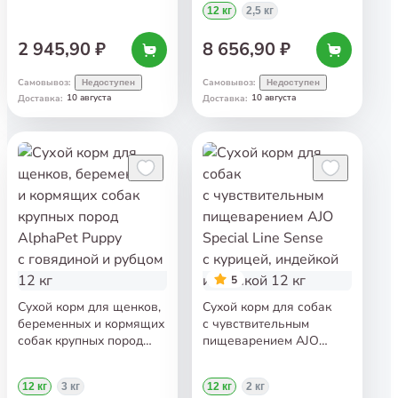
12 кг
2,5 кг
2 945,90 ₽
8 656,90 ₽
Самовывоз
:
Самовывоз
:
Недоступен
Недоступен
10 августа
10 августа
Доставка
:
Доставка
:
5
Сухой корм для щенков,
Сухой корм для собак
беременных и кормящих
с чувствительным
собак крупных пород
пищеварением AJO
AlphaPet Puppy
Special Line Sense
с говядиной и рубцом
с курицей, индейкой
12 кг
3 кг
12 кг
2 кг
12 кг
и гречкой 12 кг