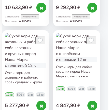
10 633,90 ₽
9 292,90 ₽
Самовывоз
:
Самовывоз
:
Недоступен
Недоступен
10 августа
10 августа
Доставка
:
Доставка
:
Сухой корм для собак
средних пород Наша
Сухой корм для
Марка с цыплёнком
активных и рабочих
и овощами 12 кг
собак средних и крупных
пород Наша Марка
12 кг
500 г
3 кг
18 кг
с телятиной 12 кг
12 кг
500 г
3 кг
18 кг
5 277,90 ₽
4 847,90 ₽