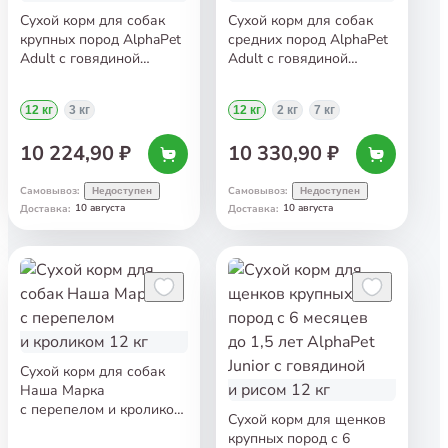
Сухой корм для собак
Сухой корм для собак
крупных пород AlphaPet
средних пород AlphaPet
Adult с говядиной
Adult с говядиной
и потрошками 12 кг
и потрошками 12 кг
12 кг
3 кг
12 кг
2 кг
7 кг
10 224,90 ₽
10 330,90 ₽
Самовывоз
:
Самовывоз
:
Недоступен
Недоступен
10 августа
10 августа
Доставка
:
Доставка
:
Сухой корм для собак
Наша Марка
с перепелом и кроликом
Сухой корм для щенков
12 кг
крупных пород с 6