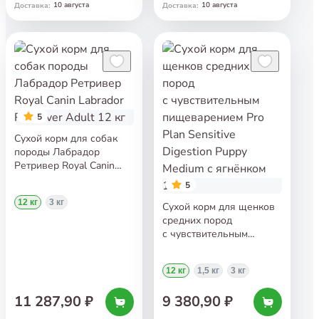
10 августа
10 августа
Доставка
:
Доставка
:
5
Сухой корм для собак
породы Лабрадор
Ретривер Royal Canin
Labrador Retriever Adult
5
12 кг
12 кг
3 кг
Сухой корм для щенков
средних пород
с чувствительным
пищеварением Pro Plan
Sensitive Digestion Puppy
12 кг
1,5 кг
3 кг
Medium с ягнёнком 12 кг
11 287,90 ₽
9 380,90 ₽