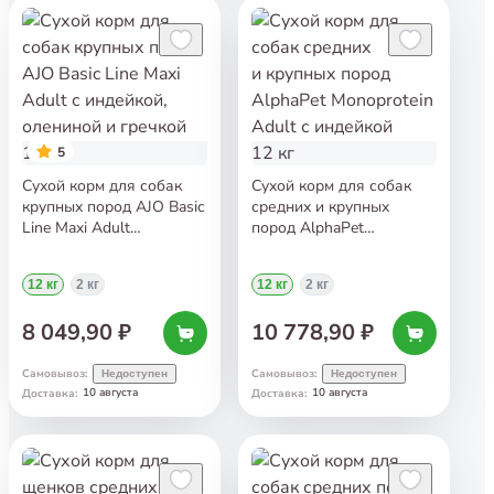
5
Сухой корм для собак
Сухой корм для собак
крупных пород AJO Basic
средних и крупных
Line Maxi Adult
пород AlphaPet
с индейкой, олениной
Monoprotein Adult
и гречкой 12 кг
с индейкой 12 кг
12 кг
2 кг
12 кг
2 кг
8 049,90 ₽
10 778,90 ₽
Самовывоз
:
Самовывоз
:
Недоступен
Недоступен
10 августа
10 августа
Доставка
:
Доставка
: