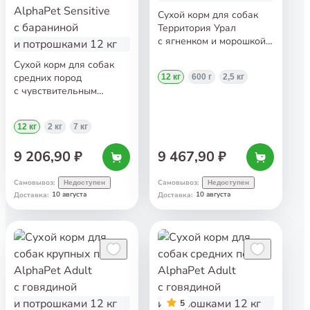
Сухой корм для собак
Территория Урал
с ягненком и морошкой
12 кг
Сухой корм для собак
средних пород
12 кг
600 г
2,5 кг
с чувствительным
пищеварением AlphaPet
Sensitive с бараниной
12 кг
2 кг
7 кг
и потрошками 12 кг
9 206,90 ₽
9 467,90 ₽
Самовывоз
:
Самовывоз
:
Недоступен
Недоступен
10 августа
10 августа
Доставка
:
Доставка
:
5