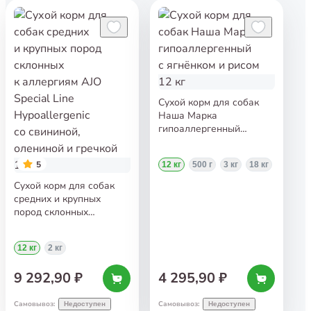
Сухой корм для собак
Наша Марка
гипоаллергенный
с ягнёнком и рисом 12 кг
5
12 кг
500 г
3 кг
18 кг
Сухой корм для собак
средних и крупных
пород склонных
к аллергиям AJO Special
Line Hypoallergenic
12 кг
2 кг
со свининой, олениной
и гречкой 12 кг
9 292,90 ₽
4 295,90 ₽
Самовывоз
:
Самовывоз
:
Недоступен
Недоступен