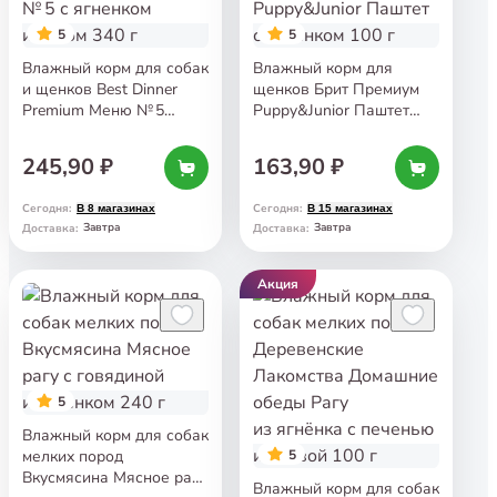
5
5
Влажный корм для собак
Влажный корм для
и щенков Best Dinner
щенков Брит Премиум
Premium Меню № 5
Puppy&Junior Паштет
с ягненком и рисом 340 г
с ягненком 100 г
245,90 ₽
163,90 ₽
Сегодня
:
Сегодня
:
В 8 магазинах
В 15 магазинах
Завтра
Завтра
Доставка
:
Доставка
:
Акция
5
Влажный корм для собак
мелких пород
5
Вкусмясина Мясное рагу
Влажный корм для собак