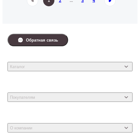
1
2
…
3
4
Обратная связь
Каталог
Товары для кошек
Товары для собак
Покупателям
Ветеринарные препараты
Акции
Товары для грызунов
Новости
Товары для птиц
О компании
Статьи
Товары для рыб и рептилий