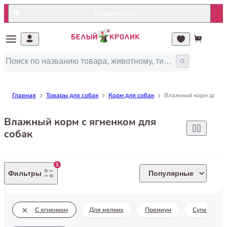
Владивосток
Главная
Товары для собак
Корм для собак
Влажный корм для с
Влажный корм с ягненком для
собак
1
Фильтры
Популярные
С ягненком
Для мелких
Премиум
Супер прем