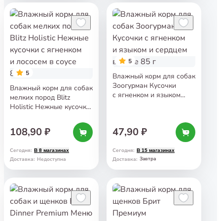
5
5
Влажный корм для собак
Зоогурман Кусочки
Влажный корм для собак
с ягненком и языком
мелких пород Blitz
и сердцем в желе 85 г
Holistic Нежные кусочки
с ягненком и лососем
в соусе 85 г
108,90 ₽
47,90 ₽
Сегодня
:
Сегодня
:
В 8 магазинах
В 15 магазинах
Завтра
Доставка
:
Недоступна
Доставка
: