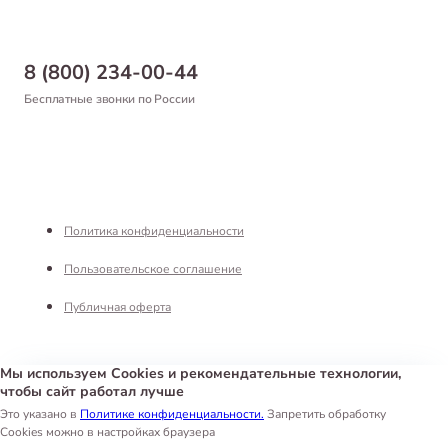
Магазины
Доставка
Бонусная программа
Самовывоз
8 (800) 234-00-44
Благотворительный фонд
Оформление заказа
Бесплатные звонки по России
Вакансии
Оплата
Партнерам
Возврат товара
Франшиза
Реквизиты
Политика конфиденциальности
Пользовательское соглашение
Публичная оферта
Мы используем Cookies и рекомендательные технологии,
чтобы сайт работал лучше
Интернет-магазин «Белый Кролик»
©
2026
Это указано в
Политике конфиденциальности.
Запретить обработку
Cookies можно в настройках браузера