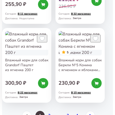
255,90 ₽
236,90 ₽
Сегодня
:
Сегодня
:
В 11 магазинах
В 22 магазинах
Завтра
Доставка
:
Недоступна
Доставка
:
5
Влажный корм для собак
Влажный корм для собак
Grandorf Паштет
Беркли № 5 Конина
из ягненка 200 г
с ягненком и яблоками
200 г
300,90 ₽
230,90 ₽
Сегодня
:
Сегодня
:
В 22 магазинах
В 15 магазинах
Завтра
Завтра
Доставка
:
Доставка
: