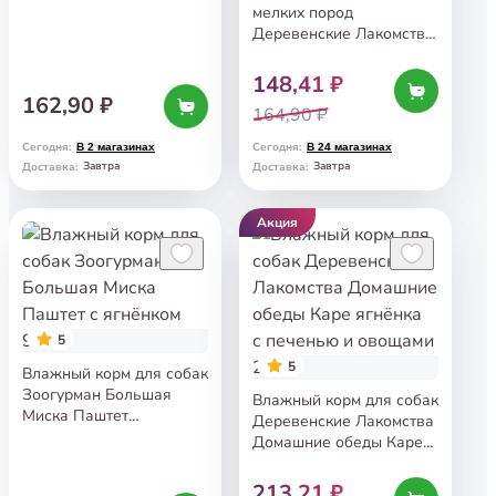
с говядиной и ягненком
мелких пород
240 г
Деревенские Лакомства
Домашние обеды Рагу
из ягнёнка с печенью
148,41 ₽
и тыквой 100 г
162,90 ₽
164,90 ₽
Сегодня
:
Сегодня
:
В 2 магазинах
В 24 магазинах
Завтра
Завтра
Доставка
:
Доставка
:
Акция
5
5
Влажный корм для собак
Зоогурман Большая
Влажный корм для собак
Миска Паштет
Деревенские Лакомства
с ягнёнком 970 г
Домашние обеды Каре
ягнёнка с печенью
и овощами 240 г
213,21 ₽