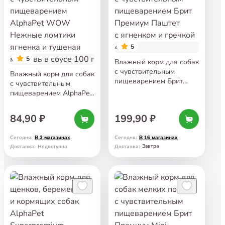
5
5
Влажный корм для собак
с чувствительным
Влажный корм для собак
пищеварением Брит
с чувствительным
Премиум Паштет
пищеварением AlphaPet
с ягненком и гречкой
WOW Нежные ломтики
410 г
ягненка и тушеная
84,90 ₽
199,90 ₽
морковь в соусе 100 г
Сегодня
:
Сегодня
:
В 3 магазинах
В 16 магазинах
Завтра
Доставка
:
Недоступна
Доставка
: