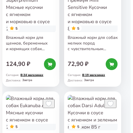
5
5
Влажный корм для
Влажный корм для собак
щенков, беременных
мелких пород
и кормящих собак
с чувствительным
AlphaPet Superpremium
пищеварением Брит
Мясные кусочки
Премиум Mini Sensitive
124,90 ₽
72,90 ₽
с ягненком и морковью
Кусочки с ягненком
в соусе 100 г
и морковью в соусе 85 г
Сегодня
:
Сегодня
:
В 24 магазинах
В 19 магазинах
Завтра
Завтра
Доставка
:
Доставка
:
5
5