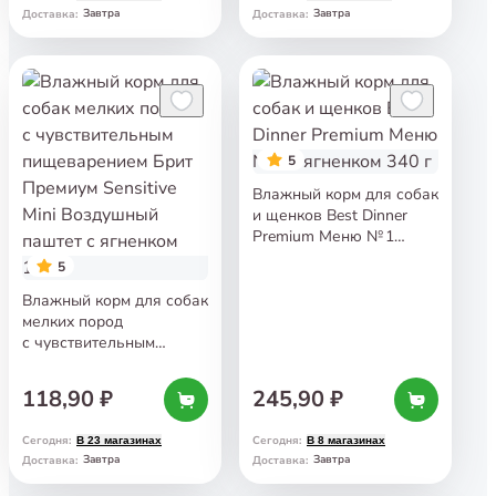
Завтра
Завтра
Доставка
:
Доставка
:
5
Влажный корм для собак
и щенков Best Dinner
Premium Меню № 1
с ягненком 340 г
5
Влажный корм для собак
мелких пород
с чувствительным
пищеварением Брит
Премиум Sensitive Mini
118,90 ₽
245,90 ₽
Воздушный паштет
с ягненком 100 г
Сегодня
:
Сегодня
:
В 23 магазинах
В 8 магазинах
Завтра
Завтра
Доставка
:
Доставка
: