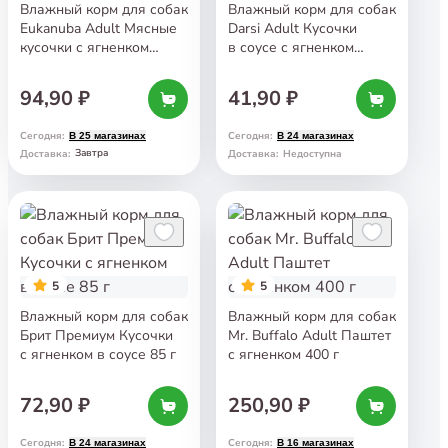
Влажный корм для собак
Влажный корм для собак
Eukanuba Adult Мясные
Darsi Adult Кусочки
кусочки с ягненком
в соусе с ягненком
в соусе 100 г
и зеленым горошком
85 г
94,90 ₽
41,90 ₽
Сегодня
:
Сегодня
:
В 25 магазинах
В 24 магазинах
Завтра
Доставка
:
Доставка
:
Недоступна
5
5
Влажный корм для собак
Влажный корм для собак
Брит Премиум Кусочки
Mr. Buffalo Adult Паштет
с ягненком в соусе 85 г
с ягненком 400 г
72,90 ₽
250,90 ₽
Сегодня
:
Сегодня
:
В 24 магазинах
В 16 магазинах