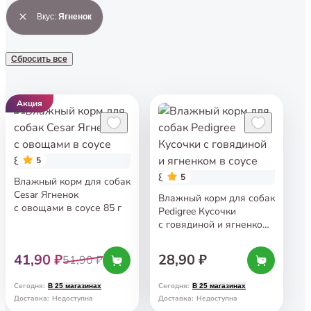
Вкус
:
Ягненок
Сбросить все
Акция
5
5
Влажный корм для собак
Cesar Ягненок
Влажный корм для собак
с овощами в соусе 85 г
Pedigree Кусочки
с говядиной и ягненком
в соусе 85 г
41,90 ₽
28,90 ₽
51,90 ₽
Сегодня
:
Сегодня
:
В 25 магазинах
В 25 магазинах
Доставка
:
Недоступна
Доставка
:
Недоступна