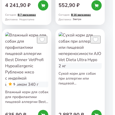
Hypoallergenic Рубленое
4 241,90 ₽
552,90 ₽
мясо с кониной и рисом
340 г
Сегодня
:
Сегодня
:
В 7 магазинах
В 16 магазинах
Завтра
Доставка
:
Недоступна
Доставка
:
Сухой корм для собак
при аллергии или
пищевой
5
непереносимости AJO
Влажный корм для собак
Vet Dieta Ultra Hypo 2 кг
для профилактики
пищевой аллергии Best
Dinner VetProfi
Hypoallergenic Рубленое
635,90 ₽
2 887,90 ₽