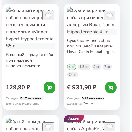
Сухой корм для собак
при пищевой аллергии
Royal Canin Hipoallergenic
Влажный корм для собак
4 кг
при пищевой
непереносимости
4 кг
1,5 кг
2 кг
7 кг
и аллергии Winner Expert
14 кг
Hypoallergenic 85 г
129,90 ₽
6 931,90 ₽
Сегодня
:
Сегодня
:
В 17 магазинах
В 13 магазинах
Завтра
Доставка
:
Недоступна
Доставка
:
Акция