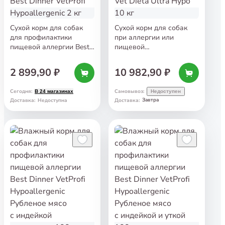
Сухой корм для собак
Сухой корм для собак
для профилактики
при аллергии или
пищевой аллергии Best
пищевой
Dinner VetProfi
непереносимости AJO
Hypoallergenic 2 кг
Vet Dieta Ultra Hypo 10 кг
2 899,90 ₽
10 982,90 ₽
Сегодня
:
Самовывоз
:
В 24 магазинах
Недоступен
Завтра
Доставка
:
Недоступна
Доставка
: