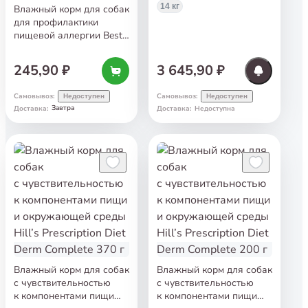
14 кг
Влажный корм для собак
для профилактики
пищевой аллергии Best
Dinner VetProfi
Hypoallergenic Рубленое
245,90 ₽
3 645,90 ₽
мясо с кониной и рисом
100 г
Самовывоз
:
Самовывоз
:
Недоступен
Недоступен
Завтра
Доставка
:
Доставка
:
Недоступна
Влажный корм для собак
Влажный корм для собак
с чувствительностью
с чувствительностью
к компонентами пищи
к компонентами пищи