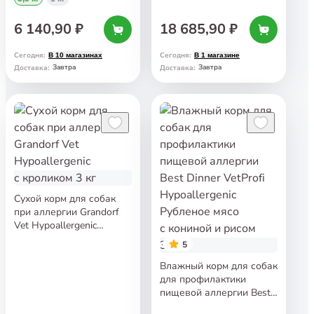
Dog 3,5 кг
6 140,90 ₽
18 685,90 ₽
Сегодня
:
Сегодня
:
В 10 магазинах
В 1 магазине
Завтра
Завтра
Доставка
:
Доставка
:
Сухой корм для собак
при аллергии Grandorf
Vet Hypoallergenic
с кроликом 3 кг
5
Влажный корм для собак
для профилактики
пищевой аллергии Best
Dinner VetProfi