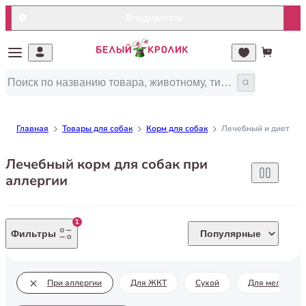
Владивосток
Главная
Товары для собак
Корм для собак
Лечебный и диетичес
Лечебный корм для собак при
аллергии
1
Фильтры
Популярные
При аллергии
Для ЖКТ
Сухой
Для мелких п