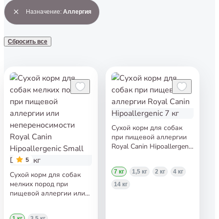
Назначение
:
Аллергия
Сбросить все
Сухой корм для собак
при пищевой аллергии
Royal Canin Hipoallergenic
7 кг
5
7 кг
1,5 кг
2 кг
4 кг
Сухой корм для собак
мелких пород при
14 кг
пищевой аллергии или
непереносимости Royal
Canin Hipoallergenic Small
1 кг
3,5 кг