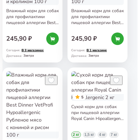
Влажный корм для собак
Влажный корм для собак
для профилактики
для профилактики
пищевой аллергии Best
пищевой аллергии Best
Dinner VetProfi
Dinner VetProfi
Hypoallergenic Рубленое
Hypoallergenic Рубленое
245,90 ₽
245,90 ₽
мясо с индейкой
мясо с индейкой и уткой
и кроликом 100 г
100 г
Сегодня
:
Сегодня
:
В 3 магазинах
В 1 магазине
Завтра
Завтра
Доставка
:
Доставка
:
5
Сухой корм для собак
при пищевой аллергии
Royal Canin Hipoallergenic
2 кг
2 кг
1,5 кг
4 кг
7 кг