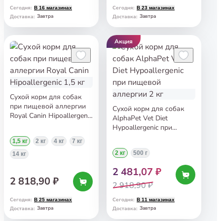
340 г
Сегодня
:
Сегодня
:
В 16 магазинах
В 23 магазинах
Завтра
Завтра
Доставка
:
Доставка
:
Акция
Сухой корм для собак
при пищевой аллергии
Сухой корм для собак
Royal Canin Hipoallergenic
AlphaPet Vet Diet
1,5 кг
Hypoallergenic при
пищевой аллергии 2 кг
1,5 кг
2 кг
4 кг
7 кг
2 кг
500 г
14 кг
2 481,07 ₽
2 818,90 ₽
2 918,90 ₽
Сегодня
:
Сегодня
:
В 25 магазинах
В 11 магазинах
Завтра
Завтра
Доставка
:
Доставка
: