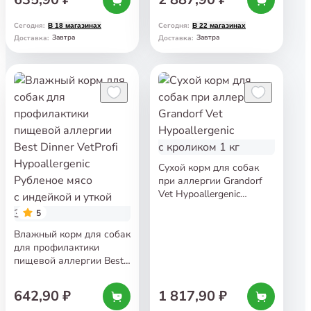
мясо с индейкой
и кроликом 340 г
Сегодня
:
Сегодня
:
В 18 магазинах
В 22 магазинах
Завтра
Завтра
Доставка
:
Доставка
:
Сухой корм для собак
при аллергии Grandorf
Vet Hypoallergenic
с кроликом 1 кг
5
Влажный корм для собак
для профилактики
пищевой аллергии Best
Dinner VetProfi
Hypoallergenic Рубленое
642,90 ₽
1 817,90 ₽
мясо с индейкой и уткой