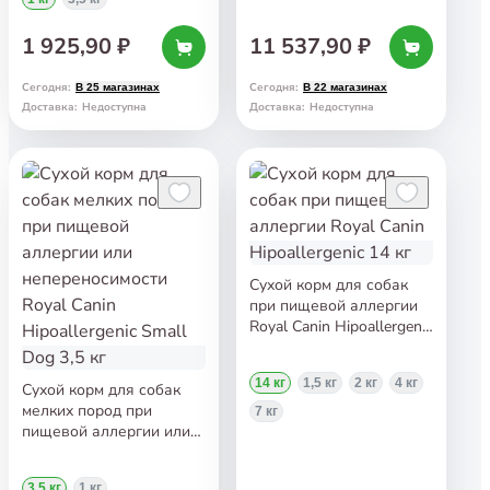
Dog 1 кг
1 925,90 ₽
11 537,90 ₽
Сегодня
:
Сегодня
:
В 25 магазинах
В 22 магазинах
Доставка
:
Недоступна
Доставка
:
Недоступна
Сухой корм для собак
при пищевой аллергии
Royal Canin Hipoallergenic
14 кг
14 кг
1,5 кг
2 кг
4 кг
Сухой корм для собак
мелких пород при
7 кг
пищевой аллергии или
непереносимости Royal
Canin Hipoallergenic Small
3,5 кг
1 кг