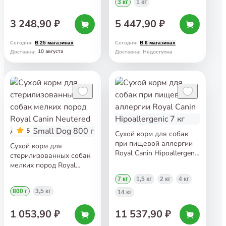
3 кг
1 кг
содержанием жиров
Royal Canin Gastro
3 248,90 ₽
5 447,90 ₽
Intestinal Low Fat Small
Dogs 3 кг
Сегодня
:
Сегодня
:
В 25 магазинах
В 6 магазинах
10 августа
Доставка
:
Доставка
:
Недоступна
5
Сухой корм для собак
при пищевой аллергии
Сухой корм для
Royal Canin Hipoallergenic
стерилизованных собак
7 кг
мелких пород Royal
Canin Neutered Adult
7 кг
1,5 кг
2 кг
4 кг
Small Dog 800 г
800 г
3,5 кг
14 кг
1 053,90 ₽
11 537,90 ₽