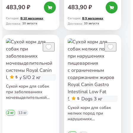
мясо с кониной 340 г
Gastrointestinal Рубленое
483,90 ₽
483,90 ₽
мясо с ягненком
и сердцем 340 г
Сегодня
:
Сегодня
:
В 10 магазинах
В 9 магазинах
10 августа
10 августа
Доставка
:
Доставка
:
5
Сухой корм для собак
при заболеваниях
мочевыделительной
5
системы Royal Canin
Сухой корм для собак
Urinary S/O 2 кг
мелких пород при
2 кг
13 кг
нарушениях
пищеварения
с ограниченным