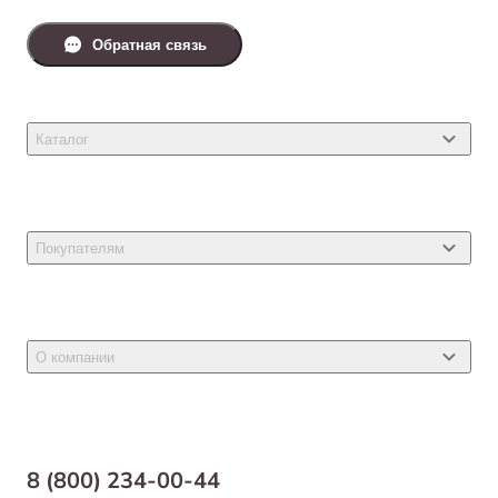
Обратная связь
Каталог
Товары для кошек
Товары для собак
Покупателям
Ветеринарные препараты
Акции
Товары для грызунов
Новости
Товары для птиц
О компании
Статьи
Товары для рыб и рептилий
Магазины
Доставка
Бонусная программа
Самовывоз
8 (800) 234-00-44
Благотворительный фонд