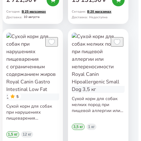
Сегодня
:
Сегодня
:
В 25 магазинах
В 20 магазинах
10 августа
Доставка
:
Доставка
:
Недоступна
5
Сухой корм для собак
мелких пород при
Сухой корм для собак
пищевой аллергии или
при нарушениях
непереносимости Royal
пищеварения
Canin Hipoallergenic Small
с ограниченным
3,5 кг
1 кг
Dog 3,5 кг
содержанием жиров
1,5 кг
12 кг
Royal Canin Gastro