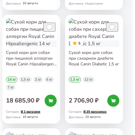
10 августа
Доставка
:
Доставка
:
Недоступна
5
Сухой корм для собак
Сухой корм для собак
при пищевой аллергии
при сахарном диабете
Royal Canin Hipoallergenic
Royal Canin Diabetic 1,5 кг
14 кг
14 кг
1,5 кг
2 кг
4 кг
1,5 кг
12 кг
7 кг
18 685,90 ₽
2 706,90 ₽
Сегодня
:
Сегодня
:
В 1 магазине
В 25 магазинах
10 августа
10 августа
Доставка
:
Доставка
: