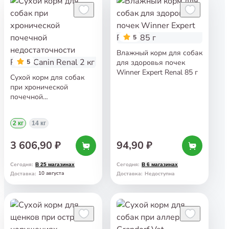
5
Влажный корм для собак
5
для здоровья почек
Winner Expert Renal 85 г
Сухой корм для собак
при хронической
почечной
недостаточности Royal
Canin Renal 2 кг
2 кг
14 кг
3 606,90 ₽
94,90 ₽
Сегодня
:
Сегодня
:
В 25 магазинах
В 6 магазинах
10 августа
Доставка
:
Доставка
:
Недоступна