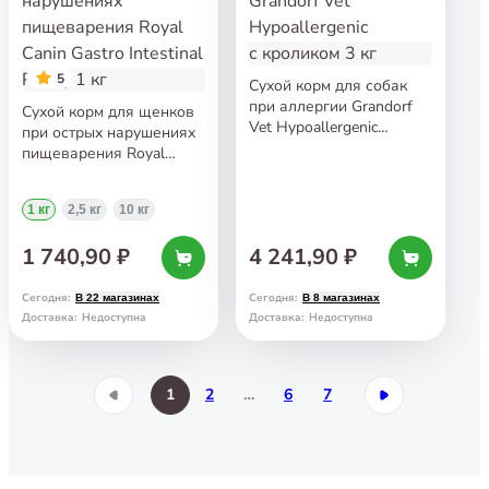
5
Сухой корм для собак
при аллергии Grandorf
Сухой корм для щенков
Vet Hypoallergenic
при острых нарушениях
с кроликом 3 кг
пищеварения Royal
Canin Gastro Intestinal
Puppy 1 кг
1 кг
2,5 кг
10 кг
1 740,90 ₽
4 241,90 ₽
Сегодня
:
Сегодня
:
В 22 магазинах
В 8 магазинах
Доставка
:
Недоступна
Доставка
:
Недоступна
1
2
…
6
7