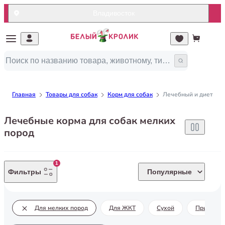
Владивосток
Главная
Товары для собак
Корм для собак
Лечебный и диетичес
Лечебные корма для собак мелких
пород
1
Фильтры
Популярные
Для мелких пород
Для ЖКТ
Сухой
При алле