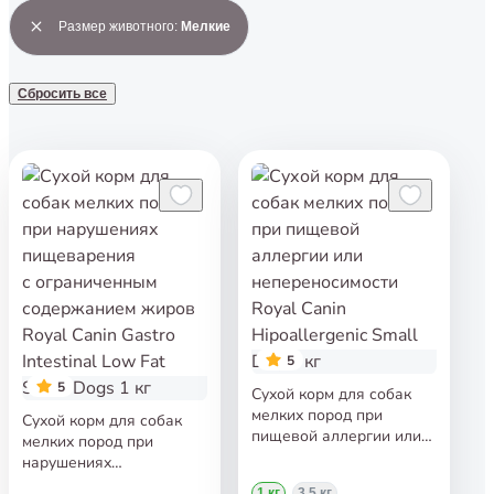
Размер животного
:
Мелкие
Сбросить все
5
5
Сухой корм для собак
мелких пород при
Сухой корм для собак
пищевой аллергии или
мелких пород при
непереносимости Royal
нарушениях
Canin Hipoallergenic Small
пищеварения
1 кг
3,5 кг