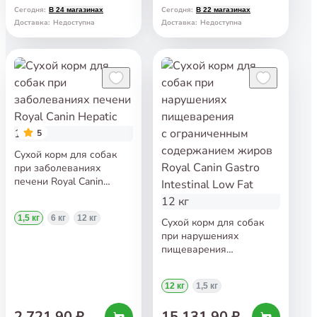
Сегодня
:
Сегодня
:
В 24 магазинах
В 22 магазинах
Доставка
:
Недоступна
Доставка
:
Недоступна
5
Сухой корм для собак
при заболеваниях
печени Royal Canin
Hepatic 1,5 кг
1,5 кг
6 кг
12 кг
Сухой корм для собак
при нарушениях
пищеварения
с ограниченным
содержанием жиров
12 кг
1,5 кг
Royal Canin Gastro
Intestinal Low Fat 12 кг
2 721,90 ₽
15 131,90 ₽