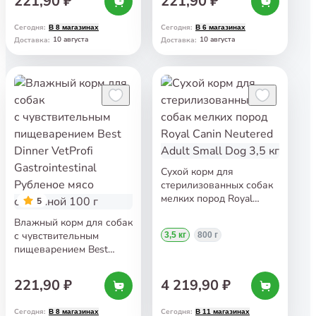
221,90 ₽
221,90 ₽
мясо с телятиной
мясо с ягненком
и потрошками 100 г
и сердцем 100 г
Сегодня
:
Сегодня
:
В 8 магазинах
В 6 магазинах
10 августа
10 августа
Доставка
:
Доставка
:
Сухой корм для
стерилизованных собак
мелких пород Royal
5
Canin Neutered Adult
Влажный корм для собак
Small Dog 3,5 кг
с чувствительным
3,5 кг
800 г
пищеварением Best
Dinner VetProfi
Gastrointestinal Рубленое
221,90 ₽
4 219,90 ₽
мясо с кониной 100 г
Сегодня
:
Сегодня
:
В 8 магазинах
В 11 магазинах