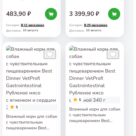
Dinner VetProfi
Gastrointestinal Рубленое
483,90 ₽
3 399,90 ₽
мясо с телятиной
и потрошками 340 г
Сегодня
:
Сегодня
:
В 11 магазинах
В 25 магазинах
10 августа
10 августа
Доставка
:
Доставка
:
5
5
Влажный корм для собак
с чувствительным
Влажный корм для собак
пищеварением Best
с чувствительным
Dinner VetProfi
пищеварением Best
Gastrointestinal Рубленое
Dinner VetProfi