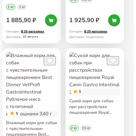
Dog 1 кг
с ограниченным
1 кг
3 кг
содержанием жиров
Royal Canin Gastro
1 885,90 ₽
1 925,90 ₽
Intestinal Low Fat Small
Dogs 1 кг
Сегодня
:
Сегодня
:
В 25 магазинах
В 25 магазинах
10 августа
Доставка
:
Доставка
:
Недоступна
5
Сухой корм для собак
при расстройствах
пищеварения Royal
5
Canin Gastro Intestinal
Влажный корм для собак
2 кг
с чувствительным
2 кг
15 кг
пищеварением Best