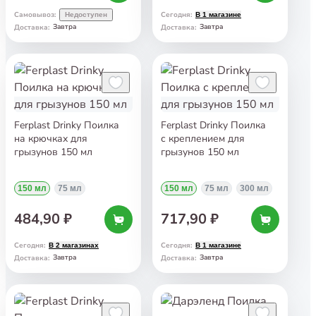
Самовывоз
:
Сегодня
:
Недоступен
В 1 магазине
Завтра
Завтра
Доставка
:
Доставка
:
Ferplast Drinky Поилка
Ferplast Drinky Поилка
на крючках для
с креплением для
грызунов 150 мл
грызунов 150 мл
150 мл
75 мл
150 мл
75 мл
300 мл
484,90 ₽
717,90 ₽
Сегодня
:
Сегодня
:
В 2 магазинах
В 1 магазине
Завтра
Завтра
Доставка
:
Доставка
: