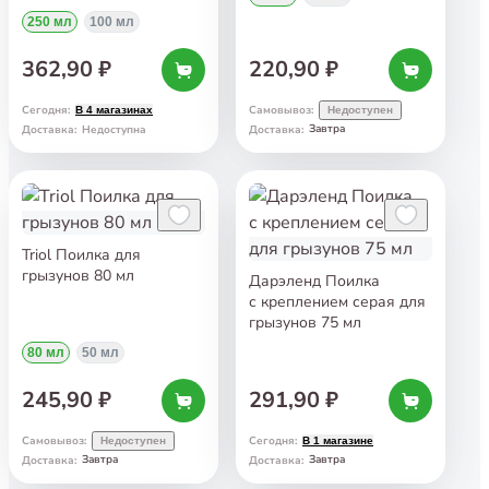
250 мл
100 мл
362,90 ₽
220,90 ₽
Сегодня
:
Самовывоз
:
В 4 магазинах
Недоступен
Завтра
Доставка
:
Недоступна
Доставка
:
Triol Поилка для
грызунов 80 мл
Дарэленд Поилка
с креплением серая для
грызунов 75 мл
80 мл
50 мл
245,90 ₽
291,90 ₽
Самовывоз
:
Сегодня
:
Недоступен
В 1 магазине
Завтра
Завтра
Доставка
:
Доставка
: