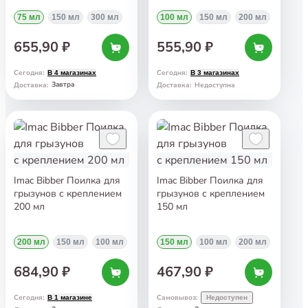
75 мл
150 мл
300 мл
100 мл
150 мл
200 мл
655,90 ₽
555,90 ₽
Сегодня
:
Сегодня
:
В 4 магазинах
В 3 магазинах
Завтра
Доставка
:
Доставка
:
Недоступна
Imac Bibber Поилка для
Imac Bibber Поилка для
грызунов с креплением
грызунов с креплением
200 мл
150 мл
200 мл
150 мл
100 мл
150 мл
100 мл
200 мл
684,90 ₽
467,90 ₽
Сегодня
:
Самовывоз
:
В 1 магазине
Недоступен