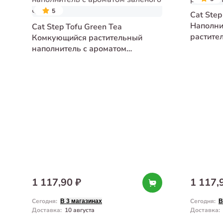
5
Cat Step
Наполни
Cat Step Tofu Green Tea
растите
Комкующийся растительный
наполнитель с ароматом
залёного чая 6 л
1 117,90 ₽
1 117,
Сегодня
:
Сегодня
:
В 3 магазинах
В
Доставка
:
10 августа
Доставка
: