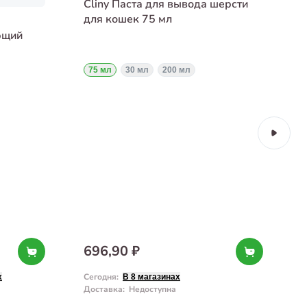
Cliny Паста для вывода шерсти
для кошек 75 мл
ющий
75 мл
30 мл
200 мл
696,90 ₽
Сегодня
:
С
х
В 8 магазинах
Доставка
:
Недоступна
Д