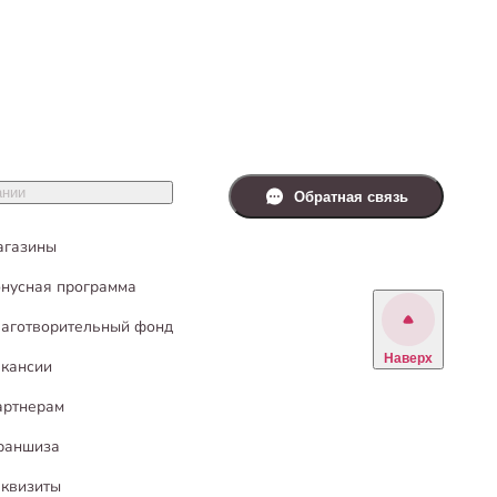
ании
Обратная связь
агазины
нусная программа
аготворительный фонд
Наверх
кансии
артнерам
раншиза
квизиты