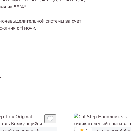
L CANIN® DENTAL CARE (ДЕНТАЛ КЭА)
мня на 59%*.
 мочевыделительной системы за счет
ржания рН мочи.
т
5