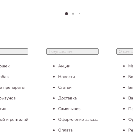
Покупателям
О комп
кошек
Акции
М
обак
Новости
Бо
е препараты
Статьи
Бл
грызунов
Доставка
Ва
тиц
Самовывоз
П
ыб и рептилий
Оформление заказа
Ф
Оплата
Ре